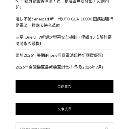
NCC委員會團滅停擺，進口核准函無法發出，災情四
起!
唯快不破! enerpad 新一代UFO GLA-10000 固態磁吸行
動電源，掀磁吸快充革命
三星 One UI 9新鎖定螢幕安全機制，連續 13 次解錯密
碼將永久鎖機!
燦坤2026年暑期iPhone原廠電池舊換新應援優惠!
2026年台灣機車最新機車銷售排行榜(2026年7月)
工商廣告
文章搜尋