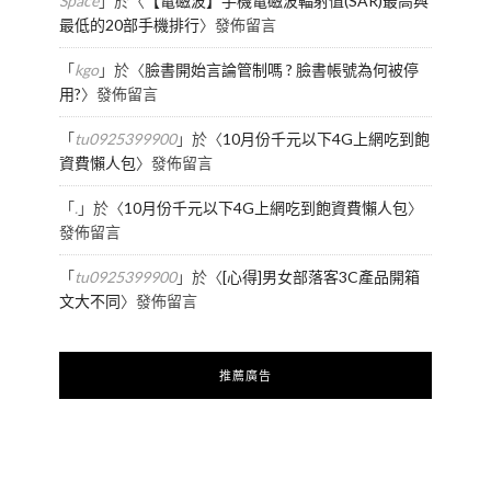
Space
」於〈
【電磁波】手機電磁波輻射值(SAR)最高與
最低的20部手機排行
〉發佈留言
「
kgo
」於〈
臉書開始言論管制嗎 ? 臉書帳號為何被停
用?
〉發佈留言
「
tu0925399900
」於〈
10月份千元以下4G上網吃到飽
資費懶人包
〉發佈留言
「
.
」於〈
10月份千元以下4G上網吃到飽資費懶人包
〉
發佈留言
「
tu0925399900
」於〈
[心得]男女部落客3C產品開箱
文大不同
〉發佈留言
推薦廣告