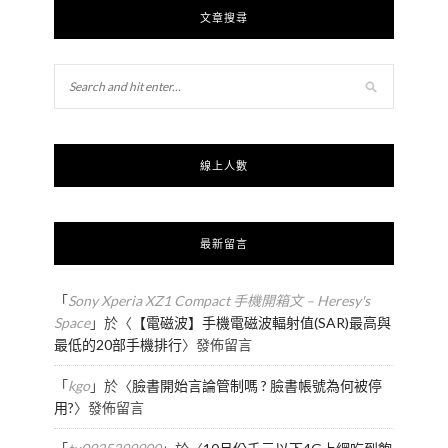
文章搜尋
線上人數
最新留言
「
Sony Xperia XZ1 Compact 手機開箱文 – Heresy's
Space
」於〈
【電磁波】手機電磁波輻射值(SAR)最高與
最低的20部手機排行
〉發佈留言
「
kgo
」於〈
臉書開始言論管制嗎 ? 臉書帳號為何被停
用?
〉發佈留言