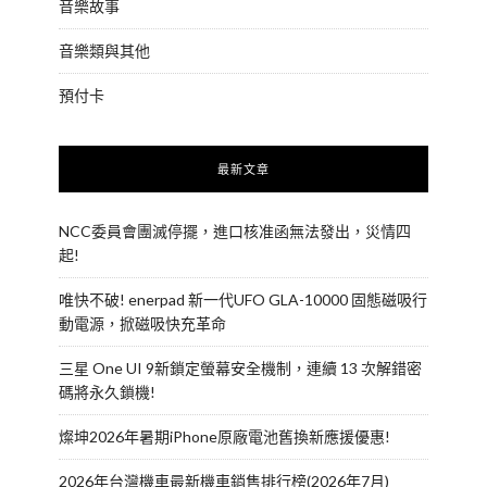
音樂故事
音樂類與其他
預付卡
最新文章
NCC委員會團滅停擺，進口核准函無法發出，災情四
起!
唯快不破! enerpad 新一代UFO GLA-10000 固態磁吸行
動電源，掀磁吸快充革命
三星 One UI 9新鎖定螢幕安全機制，連續 13 次解錯密
碼將永久鎖機!
燦坤2026年暑期iPhone原廠電池舊換新應援優惠!
2026年台灣機車最新機車銷售排行榜(2026年7月)