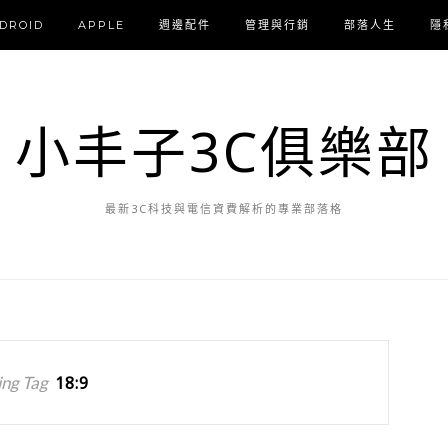
DROID
APPLE
週邊配件
管理與行銷
部落人生
隱
小丰子3C俱樂部
最新3C科技與電信資費解析的專業部落格
ng Tag
18:9