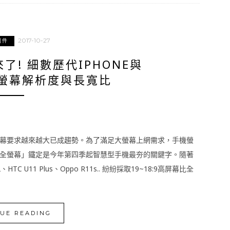
2017-10-27
組件
! 細數歷代IPHONE與
機螢幕解析度與長寬比
幕要求越來越大已成趨勢。為了滿足大螢幕上網需求，手機螢
全螢幕」鐵定是今年第四季起智慧型手機最夯的關鍵字。隨著
x 2、HTC U11 Plus、Oppo R11s.. 紛紛採取19~18:9高屏幕比全
UE READING