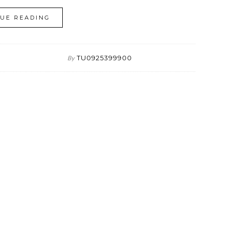
UE READING
TU0925399900
By