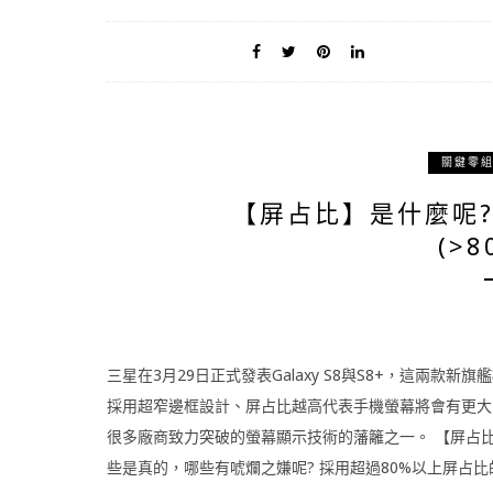
關鍵零
【屏占比】是什麼呢
(>
三星在3月29日正式發表Galaxy S8與S8+，這兩款新旗
採用超窄邊框設計、屏占比越高代表手機螢幕將會有更大
很多廠商致力突破的螢幕顯示技術的藩籬之一。 【屏占比
些是真的，哪些有唬爛之嫌呢? 採用超過80%以上屏占比的 