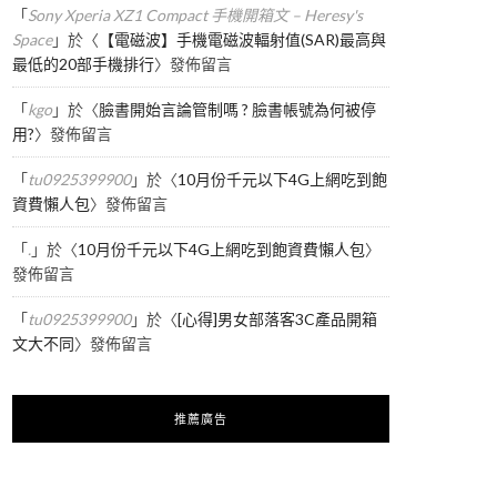
「
Sony Xperia XZ1 Compact 手機開箱文 – Heresy's
Space
」於〈
【電磁波】手機電磁波輻射值(SAR)最高與
最低的20部手機排行
〉發佈留言
「
kgo
」於〈
臉書開始言論管制嗎 ? 臉書帳號為何被停
用?
〉發佈留言
「
tu0925399900
」於〈
10月份千元以下4G上網吃到飽
資費懶人包
〉發佈留言
「
.
」於〈
10月份千元以下4G上網吃到飽資費懶人包
〉
發佈留言
「
tu0925399900
」於〈
[心得]男女部落客3C產品開箱
文大不同
〉發佈留言
推薦廣告