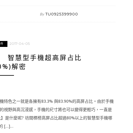
TU0925399900
By
2017-04-05
組件
? 智慧型手機超高屏占比
80%)解密
艦機特色之一就是各擁有83.3% 與83.90%的高屏占比。由於手機
的視野與高沉浸感，手機的尺寸將也可以變得更輕巧，一直是
】是什麼呢? 坊間標榜高屏占比超過80%以上的智慧型手機哪
[…]…