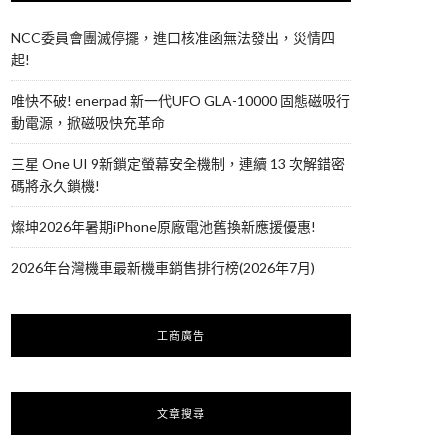
NCC委員會團滅停擺，進口核准函無法發出，災情四
起!
唯快不破! enerpad 新一代UFO GLA-10000 固態磁吸行
動電源，掀磁吸快充革命
三星 One UI 9新鎖定螢幕安全機制，連續 13 次解錯密
碼將永久鎖機!
燦坤2026年暑期iPhone原廠電池舊換新應援優惠!
2026年台灣機車最新機車銷售排行榜(2026年7月)
工商廣告
文章搜尋