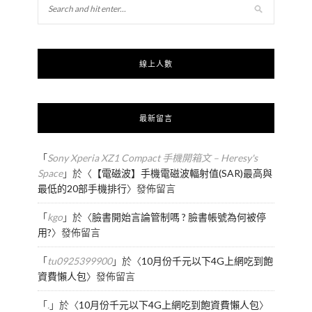
線上人數
最新留言
「
Sony Xperia XZ1 Compact 手機開箱文 – Heresy's
Space
」於〈
【電磁波】手機電磁波輻射值(SAR)最高與
最低的20部手機排行
〉發佈留言
「
kgo
」於〈
臉書開始言論管制嗎 ? 臉書帳號為何被停
用?
〉發佈留言
「
tu0925399900
」於〈
10月份千元以下4G上網吃到飽
資費懶人包
〉發佈留言
「
.
」於〈
10月份千元以下4G上網吃到飽資費懶人包
〉