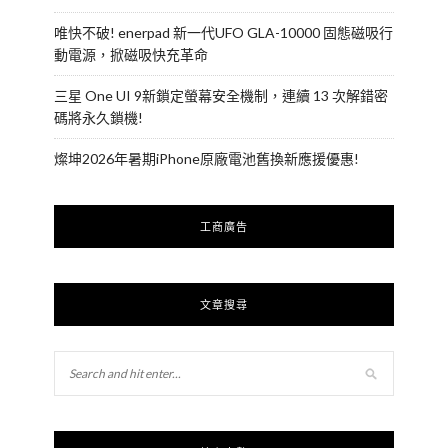
唯快不破! enerpad 新一代UFO GLA-10000 固態磁吸行
動電源，掀磁吸快充革命
三星 One UI 9新鎖定螢幕安全機制，連續 13 次解錯密
碼將永久鎖機!
燦坤2026年暑期iPhone原廠電池舊換新應援優惠!
工商廣告
文章搜尋