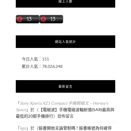
線上人數
網站人氣統計
今日人氣：
151
累計人氣：
78,026,248
最新留言
「
Sony Xperia XZ1 Compact 手機開箱文 – Heresy's
Space
」於〈
【電磁波】手機電磁波輻射值(SAR)最高與
最低的20部手機排行
〉發佈留言
「
kgo
」於〈
臉書開始言論管制嗎 ? 臉書帳號為何被停