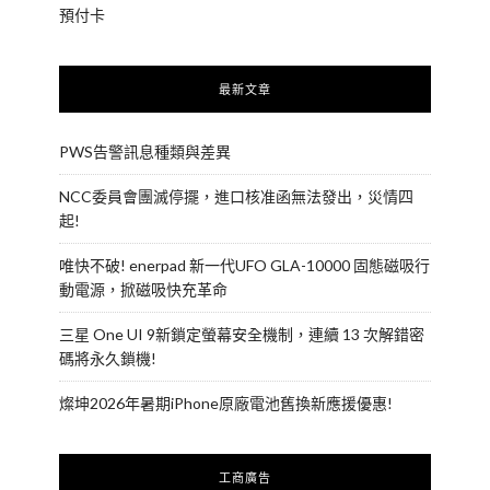
預付卡
最新文章
PWS告警訊息種類與差異
NCC委員會團滅停擺，進口核准函無法發出，災情四
起!
唯快不破! enerpad 新一代UFO GLA-10000 固態磁吸行
動電源，掀磁吸快充革命
三星 One UI 9新鎖定螢幕安全機制，連續 13 次解錯密
碼將永久鎖機!
燦坤2026年暑期iPhone原廠電池舊換新應援優惠!
工商廣告