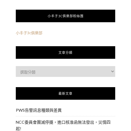
小丰子3C俱樂部粉絲團
小丰子3c俱樂部
文章分類
最新文章
PWS告警訊息種類與差異
NCC委員會團滅停擺，進口核准函無法發出，災情四
起!