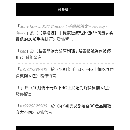
最新留言
「
Sony Xperia XZ1 Compact 手機開箱文 – Heresy's
Space
」於〈
【電磁波】手機電磁波輻射值(SAR)最高與
最低的20部手機排行
〉發佈留言
「
kgo
」於〈
臉書開始言論管制嗎 ? 臉書帳號為何被停
用?
〉發佈留言
「
tu0925399900
」於〈
10月份千元以下4G上網吃到飽
資費懶人包
〉發佈留言
「
.
」於〈
10月份千元以下4G上網吃到飽資費懶人包
〉
發佈留言
「
tu0925399900
」於〈
[心得]男女部落客3C產品開箱
文大不同
〉發佈留言