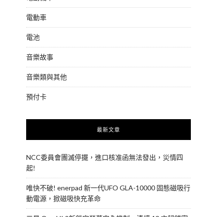
電動車
電池
音樂故事
音樂類與其他
預付卡
最新文章
NCC委員會團滅停擺，進口核准函無法發出，災情四
起!
唯快不破! enerpad 新一代UFO GLA-10000 固態磁吸行
動電源，掀磁吸快充革命