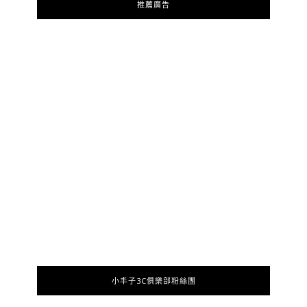
推薦廣告
小丰子3C俱樂部粉絲團