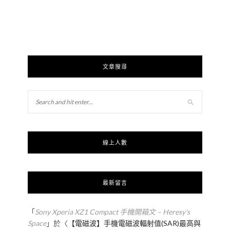
文章搜尋
線上人數
最新留言
「
Sony Xperia XZ1 Compact 手機開箱文 – Heresy's
Space
」於〈
【電磁波】手機電磁波輻射值(SAR)最高與