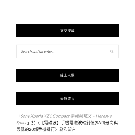
文章搜尋
線上人數
最新留言
「
Sony Xperia XZ1 Compact 手機開箱文 – Heresy's
Space
」於〈
【電磁波】手機電磁波輻射值(SAR)最高與
最低的20部手機排行
〉發佈留言