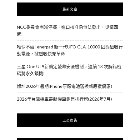
最新文章
NCC委員會團滅停擺，進口核准函無法發出，災情四
起!
唯快不破! enerpad 新一代UFO GLA-10000 固態磁吸行
動電源，掀磁吸快充革命
三星 One UI 9新鎖定螢幕安全機制，連續 13 次解錯密
碼將永久鎖機!
燦坤2026年暑期iPhone原廠電池舊換新應援優惠!
2026年台灣機車最新機車銷售排行榜(2026年7月)
工商廣告