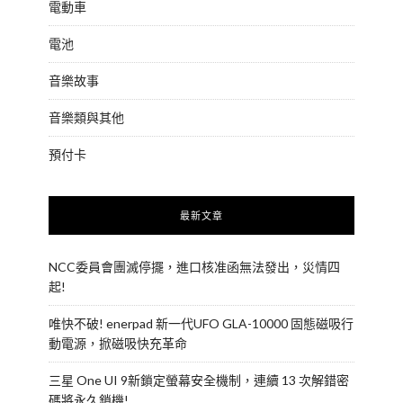
電動車
電池
音樂故事
音樂類與其他
預付卡
最新文章
NCC委員會團滅停擺，進口核准函無法發出，災情四
起!
唯快不破! enerpad 新一代UFO GLA-10000 固態磁吸行
動電源，掀磁吸快充革命
三星 One UI 9新鎖定螢幕安全機制，連續 13 次解錯密
碼將永久鎖機!