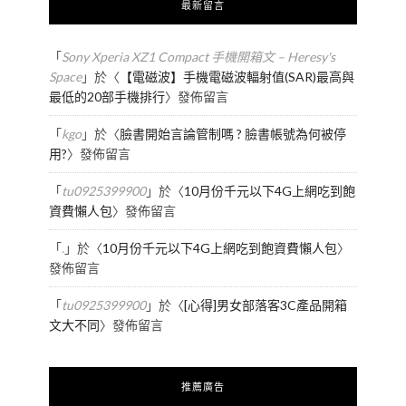
最新留言
「
Sony Xperia XZ1 Compact 手機開箱文 – Heresy's
Space
」於〈
【電磁波】手機電磁波輻射值(SAR)最高與
最低的20部手機排行
〉發佈留言
「
kgo
」於〈
臉書開始言論管制嗎 ? 臉書帳號為何被停
用?
〉發佈留言
「
tu0925399900
」於〈
10月份千元以下4G上網吃到飽
資費懶人包
〉發佈留言
「
.
」於〈
10月份千元以下4G上網吃到飽資費懶人包
〉
發佈留言
「
tu0925399900
」於〈
[心得]男女部落客3C產品開箱
文大不同
〉發佈留言
推薦廣告