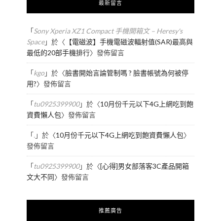
最新留言
「
Sony Xperia XZ1 Compact 手機開箱文 – Heresy's
Space
」於〈
【電磁波】手機電磁波輻射值(SAR)最高與
最低的20部手機排行
〉發佈留言
「
kgo
」於〈
臉書開始言論管制嗎 ? 臉書帳號為何被停
用?
〉發佈留言
「
tu0925399900
」於〈
10月份千元以下4G上網吃到飽
資費懶人包
〉發佈留言
「
.
」於〈
10月份千元以下4G上網吃到飽資費懶人包
〉
發佈留言
「
tu0925399900
」於〈
[心得]男女部落客3C產品開箱
文大不同
〉發佈留言
推薦廣告