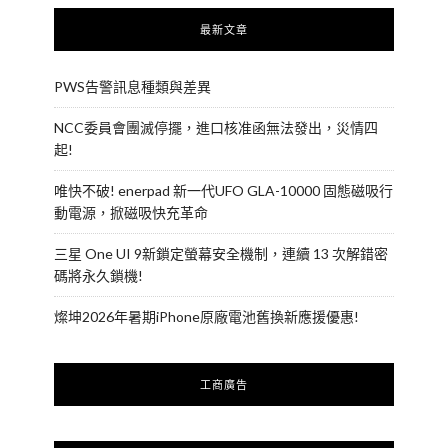
最新文章
PWS告警訊息種類與差異
NCC委員會團滅停擺，進口核准函無法發出，災情四
起!
唯快不破! enerpad 新一代UFO GLA-10000 固態磁吸行
動電源，掀磁吸快充革命
三星 One UI 9新鎖定螢幕安全機制，連續 13 次解錯密
碼將永久鎖機!
燦坤2026年暑期iPhone原廠電池舊換新應援優惠!
工商廣告