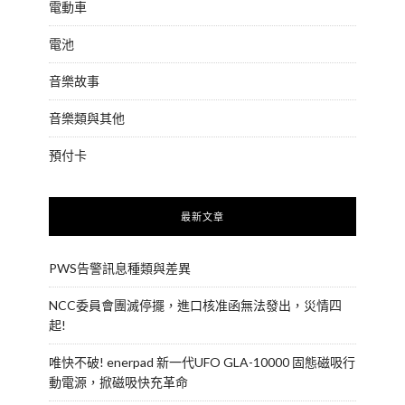
電動車
電池
音樂故事
音樂類與其他
預付卡
最新文章
PWS告警訊息種類與差異
NCC委員會團滅停擺，進口核准函無法發出，災情四
起!
唯快不破! enerpad 新一代UFO GLA-10000 固態磁吸行
動電源，掀磁吸快充革命