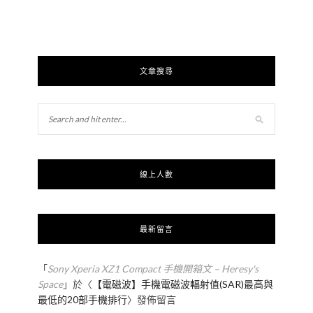
文章搜尋
線上人數
最新留言
「
Sony Xperia XZ1 Compact 手機開箱文 – Heresy's
Space
」於〈
【電磁波】手機電磁波輻射值(SAR)最高與
最低的20部手機排行
〉發佈留言