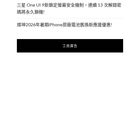
三星 One UI 9新鎖定螢幕安全機制，連續 13 次解錯密
碼將永久鎖機!
燦坤2026年暑期iPhone原廠電池舊換新應援優惠!
工商廣告