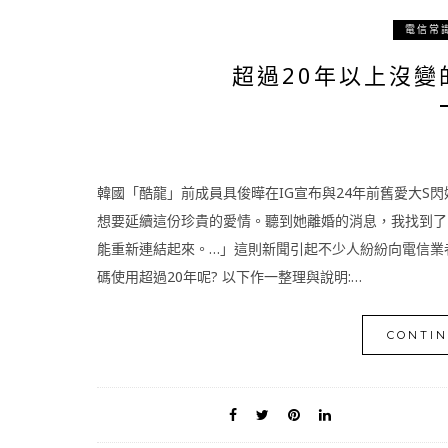
電信常
超過20年以上沒變
韓國「酷龍」前成員具俊曄在IG宣布與24年前舊愛大S
想要延續這份珍貴的愛情。聽到她離婚的消息，我找到了
能重新連結起來。…」這則新聞引起不少人紛紛向電信業
碼使用超過20年呢? 以下作一整理與說明:…
CONTIN