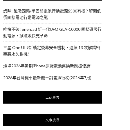
蝦咪! 磁吸固態/半固態電池行動電源$500有找 ? 解開低
價固態電池行動電源之謎
唯快不破! enerpad 新一代UFO GLA-10000 固態磁吸行
動電源，掀磁吸快充革命
三星 One UI 9新鎖定螢幕安全機制，連續 13 次解錯密
碼將永久鎖機!
燦坤2026年暑期iPhone原廠電池舊換新應援優惠!
2026年台灣機車最新機車銷售排行榜(2026年7月)
工商廣告
文章搜尋