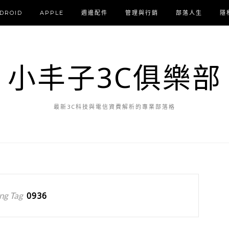
DROID
APPLE
週邊配件
管理與行銷
部落人生
隱
小丰子3C俱樂部
最新3C科技與電信資費解析的專業部落格
ng Tag
0936