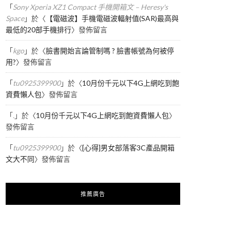
「
Sony Xperia XZ1 Compact 手機開箱文 – Heresy's
Space
」於〈
【電磁波】手機電磁波輻射值(SAR)最高與
最低的20部手機排行
〉發佈留言
「
kgo
」於〈
臉書開始言論管制嗎 ? 臉書帳號為何被停
用?
〉發佈留言
「
tu0925399900
」於〈
10月份千元以下4G上網吃到飽
資費懶人包
〉發佈留言
「
.
」於〈
10月份千元以下4G上網吃到飽資費懶人包
〉
發佈留言
「
tu0925399900
」於〈
[心得]男女部落客3C產品開箱
文大不同
〉發佈留言
推薦廣告