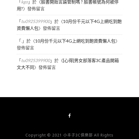
「
kgo
」於〈
臉書開始言論管制嗎 ? 臉書帳號為何被停
用?
〉發佈留言
「
tu0925399900
」於〈
10月份千元以下4G上網吃到飽
資費懶人包
〉發佈留言
「
.
」於〈
10月份千元以下4G上網吃到飽資費懶人包
〉
發佈留言
「
tu0925399900
」於〈
[心得]男女部落客3C產品開箱
文大不同
〉發佈留言
Copyright © 2021 小丰子3C俱樂部 All Rights