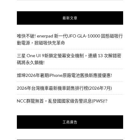
最新文章
唯快不破! enerpad 新一代UFO GLA-10000 固態磁吸行
動電源，掀磁吸快充革命
三星 One UI 9新鎖定螢幕安全機制，連續 13 次解錯密
碼將永久鎖機!
燦坤2026年暑期iPhone原廠電池舊換新應援優惠!
2026年台灣機車最新機車銷售排行榜(2026年7月)
NCC群龍無首，亂發國國家級告警訊息(PWS)!?
工商廣告