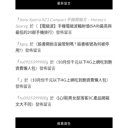
最新留言
「
Sony Xperia XZ1 Compact 手機開箱文 – Heresy's
Space
」於〈
【電磁波】手機電磁波輻射值(SAR)最高與
最低的20部手機排行
〉發佈留言
「
kgo
」於〈
臉書開始言論管制嗎 ? 臉書帳號為何被停
用?
〉發佈留言
「
tu0925399900
」於〈
10月份千元以下4G上網吃到飽
資費懶人包
〉發佈留言
「
.
」於〈
10月份千元以下4G上網吃到飽資費懶人包
〉
發佈留言
「
tu0925399900
」於〈
[心得]男女部落客3C產品開箱
文大不同
〉發佈留言
推薦廣告