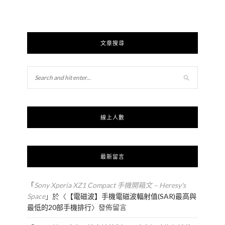
文章搜尋
線上人數
最新留言
「
Sony Xperia XZ1 Compact 手機開箱文 – Heresy's
Space
」於〈
【電磁波】手機電磁波輻射值(SAR)最高與
最低的20部手機排行
〉發佈留言