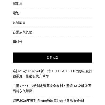
電動車
電池
音樂故事
音樂類與其他
預付卡
最新文章
唯快不破! enerpad 新一代UFO GLA-10000 固態磁吸行
動電源，掀磁吸快充革命
三星 One UI 9新鎖定螢幕安全機制，連續 13 次解錯密
碼將永久鎖機!
燦坤2026年暑期iPhone原廠電池舊換新應援優惠!