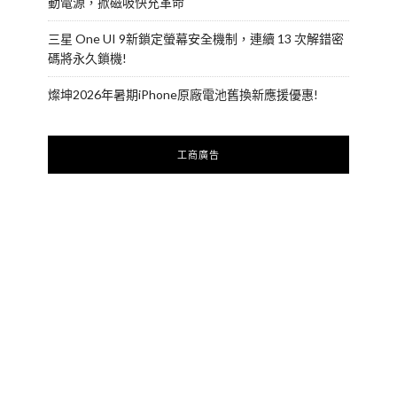
動電源，掀磁吸快充革命
三星 One UI 9新鎖定螢幕安全機制，連續 13 次解錯密
碼將永久鎖機!
燦坤2026年暑期iPhone原廠電池舊換新應援優惠!
工商廣告