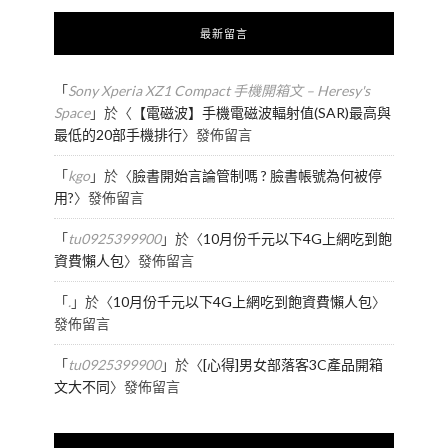
最新留言
「
Sony Xperia XZ1 Compact 手機開箱文 – Heresy's
Space
」於〈
【電磁波】手機電磁波輻射值(SAR)最高與
最低的20部手機排行
〉發佈留言
「
kgo
」於〈
臉書開始言論管制嗎 ? 臉書帳號為何被停
用?
〉發佈留言
「
tu0925399900
」於〈
10月份千元以下4G上網吃到飽
資費懶人包
〉發佈留言
「
.
」於〈
10月份千元以下4G上網吃到飽資費懶人包
〉
發佈留言
「
tu0925399900
」於〈
[心得]男女部落客3C產品開箱
文大不同
〉發佈留言