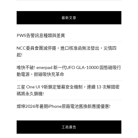
最新文章
PWS告警訊息種類與差異
NCC委員會團滅停擺，進口核准函無法發出，災情四
起!
唯快不破! enerpad 新一代UFO GLA-10000 固態磁吸行
動電源，掀磁吸快充革命
三星 One UI 9新鎖定螢幕安全機制，連續 13 次解錯密
碼將永久鎖機!
燦坤2026年暑期iPhone原廠電池舊換新應援優惠!
工商廣告