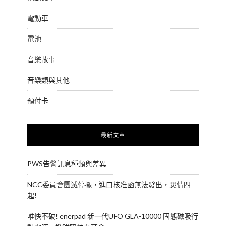
電動車
電池
音樂故事
音樂類與其他
預付卡
最新文章
PWS告警訊息種類與差異
NCC委員會團滅停擺，進口核准函無法發出，災情四
起!
唯快不破! enerpad 新一代UFO GLA-10000 固態磁吸行