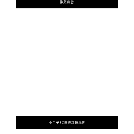
推薦廣告
小丰子3C俱樂部粉絲團