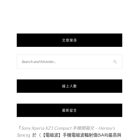
文章搜尋
線上人數
最新留言
「
Sony Xperia XZ1 Compact 手機開箱文 – Heresy's
Space
」於〈
【電磁波】手機電磁波輻射值(SAR)最高與