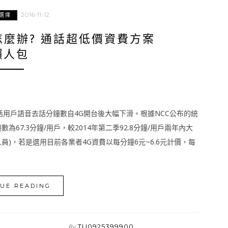
2016-11-12
選擇
麼辦? 通話超低價資費方案
懶人包
用戶語音去話分鐘數自4G開台後大幅下滑。根據NCC公布的統
67.3分鐘/用戶，較2014年第二季92.8分鐘/用戶兩年內大
員)，若是選用目前各業者4G資費以每分鐘6元~6.6元計價，每
UE READING
TU0925399900
By