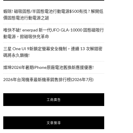
蝦咪! 磁吸固態/半固態電池行動電源$500有找 ? 解開低
價固態電池行動電源之謎
唯快不破! enerpad 新一代UFO GLA-10000 固態磁吸行
動電源，掀磁吸快充革命
三星 One UI 9新鎖定螢幕安全機制，連續 13 次解錯密
碼將永久鎖機!
燦坤2026年暑期iPhone原廠電池舊換新應援優惠!
2026年台灣機車最新機車銷售排行榜(2026年7月)
工商廣告
文章搜尋