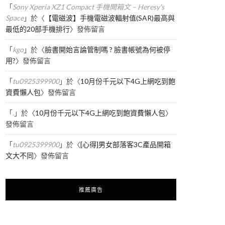
「
Sony Xperia XZ1 Compact 手機開箱文 – Heresy's
Space
」於〈
【電磁波】手機電磁波輻射值(SAR)最高與
最低的20部手機排行
〉發佈留言
「
kgo
」於〈
臉書開始言論管制嗎 ? 臉書帳號為何被停
用?
〉發佈留言
「
tu0925399900
」於〈
10月份千元以下4G上網吃到飽
資費懶人包
〉發佈留言
「
.
」於〈
10月份千元以下4G上網吃到飽資費懶人包
〉
發佈留言
「
tu0925399900
」於〈
[心得]男女部落客3C產品開箱
文大不同
〉發佈留言
推薦廣告