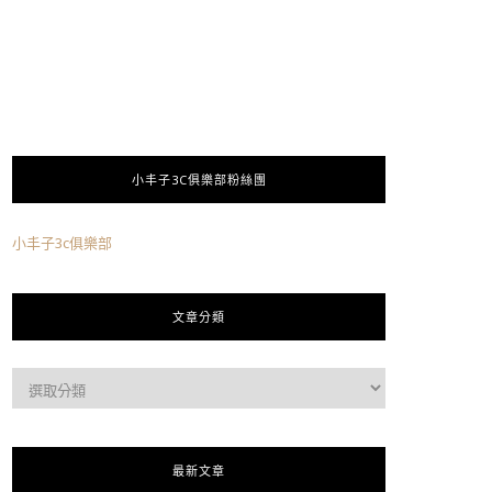
小丰子3C俱樂部粉絲團
小丰子3c俱樂部
文章分類
最新文章