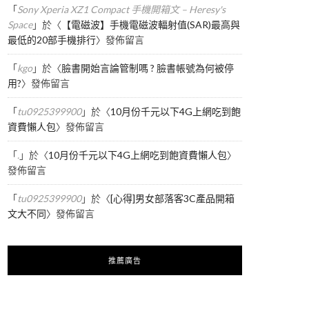
「
Sony Xperia XZ1 Compact 手機開箱文 – Heresy's
Space
」於〈
【電磁波】手機電磁波輻射值(SAR)最高與
最低的20部手機排行
〉發佈留言
「
kgo
」於〈
臉書開始言論管制嗎 ? 臉書帳號為何被停
用?
〉發佈留言
「
tu0925399900
」於〈
10月份千元以下4G上網吃到飽
資費懶人包
〉發佈留言
「
.
」於〈
10月份千元以下4G上網吃到飽資費懶人包
〉
發佈留言
「
tu0925399900
」於〈
[心得]男女部落客3C產品開箱
文大不同
〉發佈留言
推薦廣告