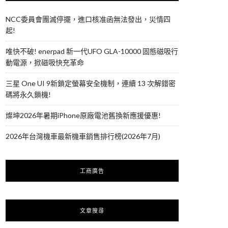
NCC委員會團滅停擺，進口核准函無法發出，災情四
起!
唯快不破! enerpad 新一代UFO GLA-10000 固態磁吸行
動電源，掀磁吸快充革命
三星 One UI 9新鎖定螢幕安全機制，連續 13 次解錯密
碼將永久鎖機!
燦坤2026年暑期iPhone原廠電池舊換新應援優惠!
2026年台灣機車最新機車銷售排行榜(2026年7月)
工商廣告
文章搜尋