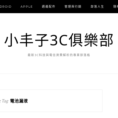
DROID
APPLE
週邊配件
管理與行銷
部落人生
隱
小丰子3C俱樂部
最新3C科技與電信資費解析的專業部落格
 Tag
電池漏液