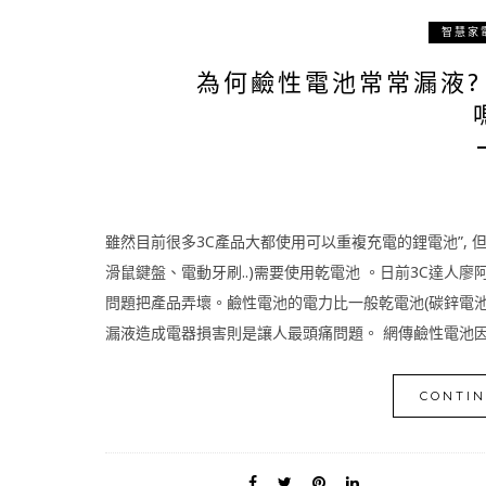
智慧家
為何鹼性電池常常漏液?
雖然目前很多3C產品大都使用可以重複充電的鋰電池”, 
滑鼠鍵盤、電動牙刷..)需要使用乾電池 。日前3C達人廖
問題把產品弄壞。鹼性電池的電力比一般乾電池(碳鋅電池
漏液造成電器損害則是讓人最頭痛問題。 網傳鹼性電池因電
CONTIN