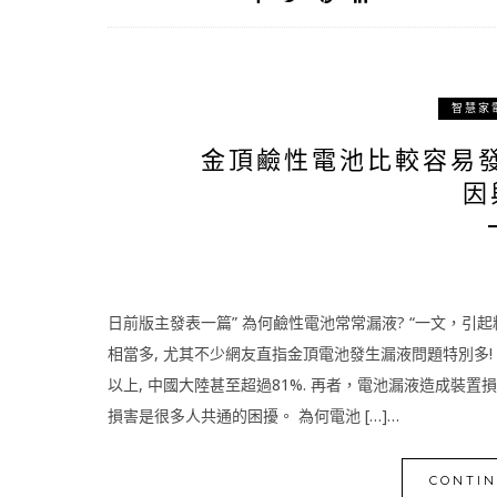
智慧家
金頂鹼性電池比較容易發
因
日前版主發表一篇” 為何鹼性電池常常漏液? “一文，引
相當多, 尤其不少網友直指金頂電池發生漏液問題特別多
以上, 中國大陸甚至超過81%. 再者，電池漏液造成裝
損害是很多人共通的困擾。 為何電池 […]…
CONTIN