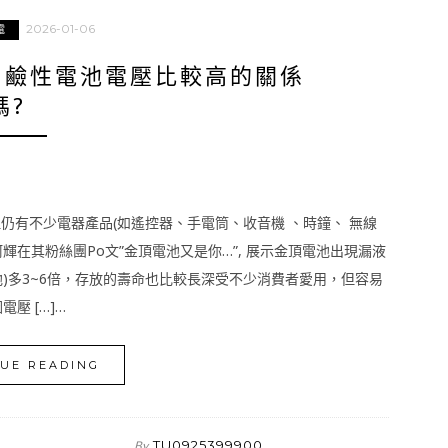
2026-01-06
電
 鹼性電池電壓比較高的關係
嗎?
但仍有不少電器產品(如遙控器、手電筒、收音機 、時鐘、 無線
阿輝在其粉絲團Po文”金頂電池又是你…”, 展示金頂電池出現漏液
)多3~6倍，存放的壽命也比較長深受不少消費者愛用，但容易
壓 […]…
UE READING
TU0925399900
By