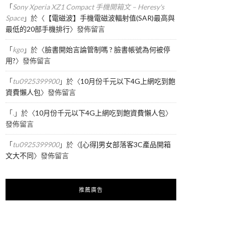
「
Sony Xperia XZ1 Compact 手機開箱文 – Heresy's
Space
」於〈
【電磁波】手機電磁波輻射值(SAR)最高與
最低的20部手機排行
〉發佈留言
「
kgo
」於〈
臉書開始言論管制嗎 ? 臉書帳號為何被停
用?
〉發佈留言
「
tu0925399900
」於〈
10月份千元以下4G上網吃到飽
資費懶人包
〉發佈留言
「
.
」於〈
10月份千元以下4G上網吃到飽資費懶人包
〉
發佈留言
「
tu0925399900
」於〈
[心得]男女部落客3C產品開箱
文大不同
〉發佈留言
推薦廣告