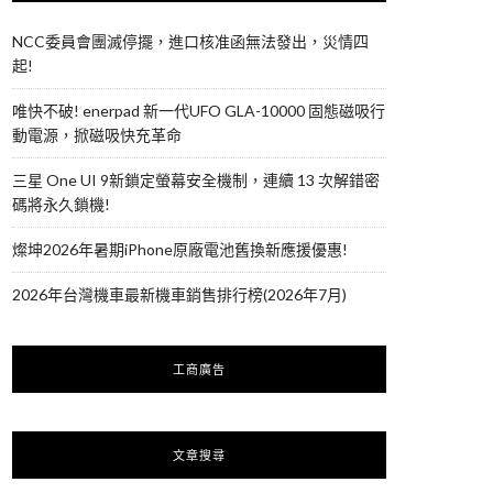
NCC委員會團滅停擺，進口核准函無法發出，災情四
起!
唯快不破! enerpad 新一代UFO GLA-10000 固態磁吸行
動電源，掀磁吸快充革命
三星 One UI 9新鎖定螢幕安全機制，連續 13 次解錯密
碼將永久鎖機!
燦坤2026年暑期iPhone原廠電池舊換新應援優惠!
2026年台灣機車最新機車銷售排行榜(2026年7月)
工商廣告
文章搜尋