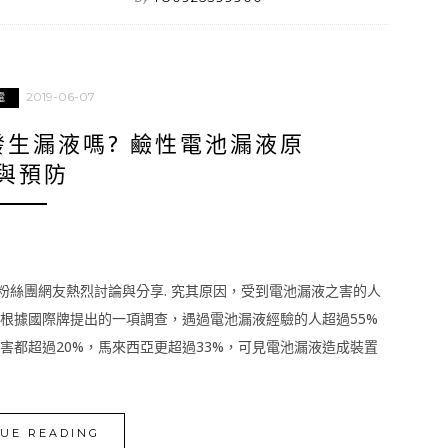
2019-06-07
電
生漏液嗎? 鹼性電池漏液原
與預防
起粉絲團網友熱烈討論與分享. 究其原因，受到電池漏液之害的人
! 根據國際牌提出的一項調查，遇過電池漏液經驗的人超過55%
置損害都超過20%，馬來西亞更超過33%，可見電池漏液造成裝置
UE READING