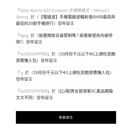
「
Sony Xperia XZ1 Compact 手機開箱文 – Heresy's
Space
」於〈
【電磁波】手機電磁波輻射值(SAR)最高與
最低的20部手機排行
〉發佈留言
「
kgo
」於〈
臉書開始言論管制嗎 ? 臉書帳號為何被停
用?
〉發佈留言
「
tu0925399900
」於〈
10月份千元以下4G上網吃到飽
資費懶人包
〉發佈留言
「
.
」於〈
10月份千元以下4G上網吃到飽資費懶人包
〉
發佈留言
「
tu0925399900
」於〈
[心得]男女部落客3C產品開箱
文大不同
〉發佈留言
推薦廣告