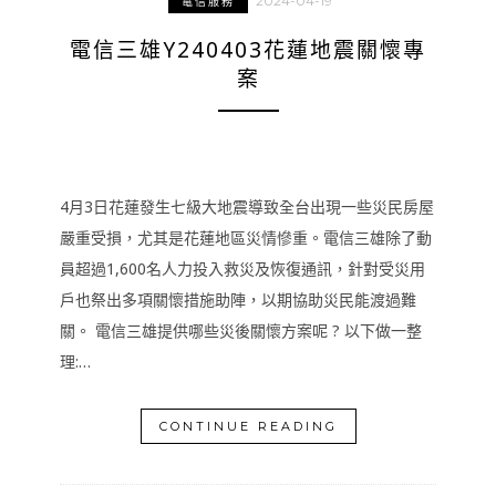
2024-04-19
電信服務
電信三雄Y240403花蓮地震關懷專
案
4月3日花蓮發生七級大地震導致全台出現一些災民房屋
嚴重受損，尤其是花蓮地區災情慘重。電信三雄除了動
員超過1,600名人力投入救災及恢復通訊，針對受災用
戶也祭出多項關懷措施助陣，以期協助災民能渡過難
關。 電信三雄提供哪些災後關懷方案呢 ? 以下做一整
理:…
CONTINUE READING