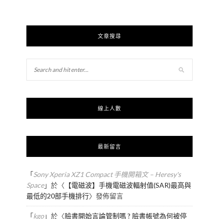
文章搜尋
線上人數
最新留言
「
Sony Xperia XZ1 Compact 手機開箱文 – Heresy's
Space
」於〈
【電磁波】手機電磁波輻射值(SAR)最高與
最低的20部手機排行
〉發佈留言
「
kgo
」於〈
臉書開始言論管制嗎 ? 臉書帳號為何被停