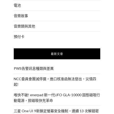
電池
音樂故事
音樂類與其他
預付卡
最新文章
PWS告警訊息種類與差異
NCC委員會團滅停擺，進口核准函無法發出，災情四
起!
唯快不破! enerpad 新一代UFO GLA-10000 固態磁吸行
動電源，掀磁吸快充革命
三星 One UI 9新鎖定螢幕安全機制，連續 13 次解錯密