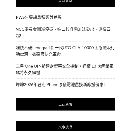
最新文章
PWS告警訊息種類與差異
NCC委員會團滅停擺，進口核准函無法發出，災情四
起!
唯快不破! enerpad 新一代UFO GLA-10000 固態磁吸行
動電源，掀磁吸快充革命
三星 One UI 9新鎖定螢幕安全機制，連續 13 次解錯密
碼將永久鎖機!
燦坤2026年暑期iPhone原廠電池舊換新應援優惠!
工商廣告
文章搜尋