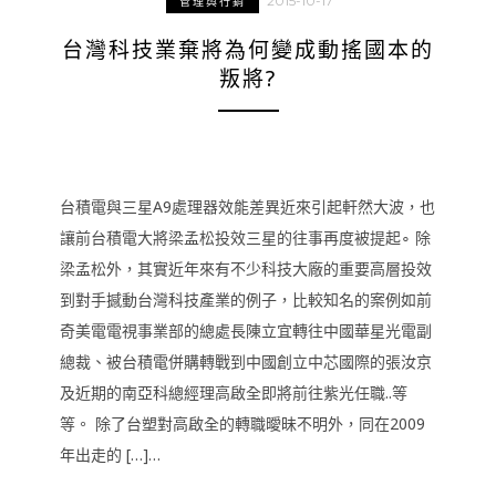
2015-10-17
管理與行銷
台灣科技業棄將為何變成動搖國本的
叛將?
台積電與三星A9處理器效能差異近來引起軒然大波，也
讓前台積電大將梁孟松投效三星的往事再度被提起∘ 除
梁孟松外，其實近年來有不少科技大廠的重要高層投效
到對手撼動台灣科技產業的例子，比較知名的案例如前
奇美電電視事業部的總處長陳立宜轉往中國華星光電副
總裁、被台積電併購轉戰到中國創立中芯國際的張汝京
及近期的南亞科總經理高啟全即將前往紫光任職..等
等。 除了台塑對高啟全的轉職曖昧不明外，同在2009
年出走的 […]…