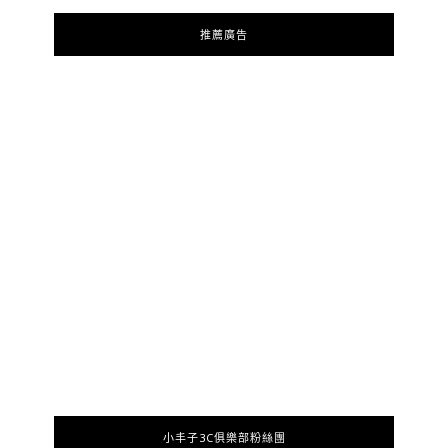
推薦廣告
小丰子3C俱樂部粉絲團