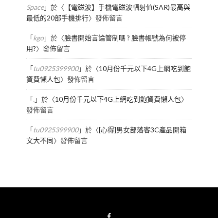
Space
」於〈
【電磁波】手機電磁波輻射值(SAR)最高與
最低的20部手機排行
〉發佈留言
「
kgo
」於〈
臉書開始言論管制嗎 ? 臉書帳號為何被停
用?
〉發佈留言
「
tu0925399900
」於〈
10月份千元以下4G上網吃到飽
資費懶人包
〉發佈留言
「
.
」於〈
10月份千元以下4G上網吃到飽資費懶人包
〉
發佈留言
「
tu0925399900
」於〈
[心得]男女部落客3C產品開箱
文大不同
〉發佈留言