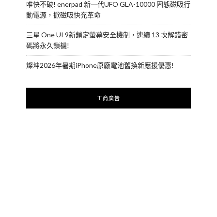
唯快不破! enerpad 新一代UFO GLA-10000 固態磁吸行
動電源，掀磁吸快充革命
三星 One UI 9新鎖定螢幕安全機制，連續 13 次解錯密
碼將永久鎖機!
燦坤2026年暑期iPhone原廠電池舊換新應援優惠!
工商廣告