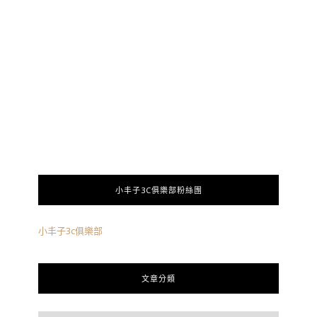
小丰子3C俱樂部粉絲團
小丰子3c俱樂部
文章分類