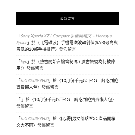
最新留言
「
Sony Xperia XZ1 Compact 手機開箱文 – Heresy's
Space
」於〈
【電磁波】手機電磁波輻射值(SAR)最高與
最低的20部手機排行
〉發佈留言
「
kgo
」於〈
臉書開始言論管制嗎 ? 臉書帳號為何被停
用?
〉發佈留言
「
tu0925399900
」於〈
10月份千元以下4G上網吃到飽
資費懶人包
〉發佈留言
「
.
」於〈
10月份千元以下4G上網吃到飽資費懶人包
〉
發佈留言
「
tu0925399900
」於〈
[心得]男女部落客3C產品開箱
文大不同
〉發佈留言