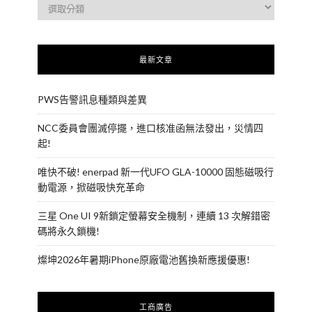
最新文章
PWS告警訊息種類與差異
NCC委員會團滅停擺，進口核准函無法發出，災情四
起!
唯快不破! enerpad 新一代UFO GLA-10000 固態磁吸行
動電源，掀磁吸快充革命
三星 One UI 9新鎖定螢幕安全機制，連續 13 次解錯密
碼將永久鎖機!
燦坤2026年暑期iPhone原廠電池舊換新應援優惠!
工商廣告