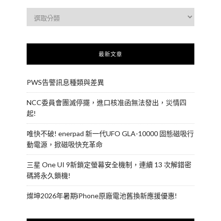
最新文章
PWS告警訊息種類與差異
NCC委員會團滅停擺，進口核准函無法發出，災情四
起!
唯快不破! enerpad 新一代UFO GLA-10000 固態磁吸行
動電源，掀磁吸快充革命
三星 One UI 9新鎖定螢幕安全機制，連續 13 次解錯密
碼將永久鎖機!
燦坤2026年暑期iPhone原廠電池舊換新應援優惠!