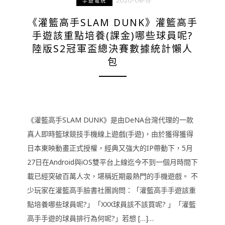
2020-06-15
手遊電玩
《灌籃高手SLAM DUNK》灌籃高手
手遊該重點培養(課金)哪些球員呢?
陸版S2冠軍盃總決賽數據統計懶人
包
《灌籃高手SLAM DUNK》是由DeNA台灣代理的一款
真人即時籃球競技手機線上遊戲(手遊)，由於獲得獲得
日本東映動畫正式授權，經典又強大的IP帶動下，5月
27日在Android與iOS雙平台上線迄今不到一個月時間下
載已經突破百萬人次，堪稱近期最熱門的手機遊戲。 不
少玩家在灌籃高手臉書社團詢問：「灌籃高手手遊該重
點培養哪些球員呢?」「XXX球員該不該買呢? 」「灌籃
高手手遊的球員排行為何呢?」若想 […]…