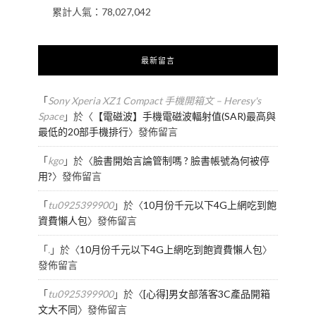
累計人氣：
78,027,042
最新留言
「
Sony Xperia XZ1 Compact 手機開箱文 – Heresy's
Space
」於〈
【電磁波】手機電磁波輻射值(SAR)最高與
最低的20部手機排行
〉發佈留言
「
kgo
」於〈
臉書開始言論管制嗎 ? 臉書帳號為何被停
用?
〉發佈留言
「
tu0925399900
」於〈
10月份千元以下4G上網吃到飽
資費懶人包
〉發佈留言
「
.
」於〈
10月份千元以下4G上網吃到飽資費懶人包
〉
發佈留言
「
tu0925399900
」於〈
[心得]男女部落客3C產品開箱
文大不同
〉發佈留言