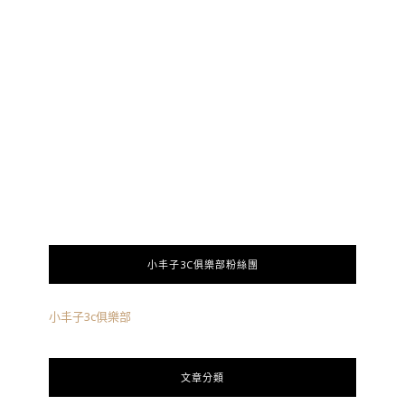
小丰子3C俱樂部粉絲團
小丰子3c俱樂部
文章分類