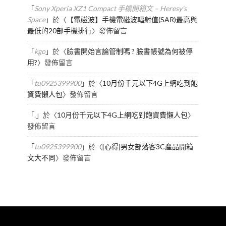
「
Sony Xperia XZ1 Compact 手機開箱文 – Heresy's
Space
」於〈
【電磁波】手機電磁波輻射值(SAR)最高與
最低的20部手機排行
〉發佈留言
「
kgo
」於〈
臉書開始言論管制嗎 ? 臉書帳號為何被停
用?
〉發佈留言
「
tu0925399900
」於〈
10月份千元以下4G上網吃到飽
資費懶人包
〉發佈留言
「
.
」於〈
10月份千元以下4G上網吃到飽資費懶人包
〉
發佈留言
「
tu0925399900
」於〈
[心得]男女部落客3C產品開箱
文大不同
〉發佈留言