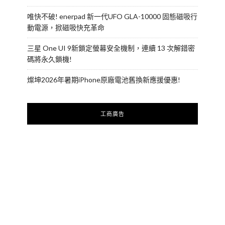
唯快不破! enerpad 新一代UFO GLA-10000 固態磁吸行
動電源，掀磁吸快充革命
三星 One UI 9新鎖定螢幕安全機制，連續 13 次解錯密
碼將永久鎖機!
燦坤2026年暑期iPhone原廠電池舊換新應援優惠!
工商廣告