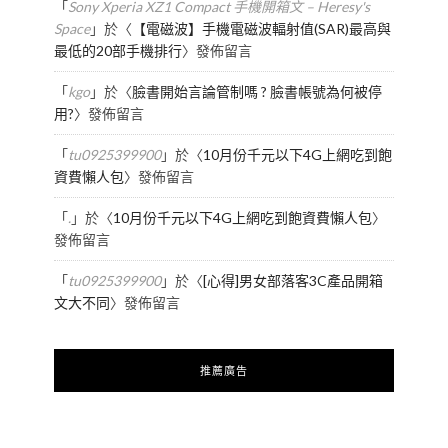
「
Sony Xperia XZ1 Compact 手機開箱文 – Heresy's
Space
」於〈
【電磁波】手機電磁波輻射值(SAR)最高與
最低的20部手機排行
〉發佈留言
「
kgo
」於〈
臉書開始言論管制嗎 ? 臉書帳號為何被停
用?
〉發佈留言
「
tu0925399900
」於〈
10月份千元以下4G上網吃到飽
資費懶人包
〉發佈留言
「
.
」於〈
10月份千元以下4G上網吃到飽資費懶人包
〉
發佈留言
「
tu0925399900
」於〈
[心得]男女部落客3C產品開箱
文大不同
〉發佈留言
推薦廣告