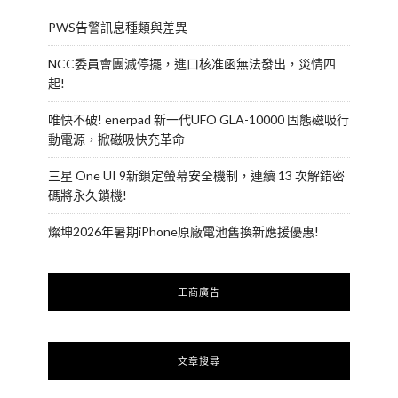
PWS告警訊息種類與差異
NCC委員會團滅停擺，進口核准函無法發出，災情四
起!
唯快不破! enerpad 新一代UFO GLA-10000 固態磁吸行
動電源，掀磁吸快充革命
三星 One UI 9新鎖定螢幕安全機制，連續 13 次解錯密
碼將永久鎖機!
燦坤2026年暑期iPhone原廠電池舊換新應援優惠!
工商廣告
文章搜尋