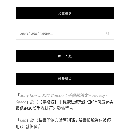
文章搜尋
線上人數
最新留言
「
Sony Xperia XZ1 Compact 手機開箱文 – Heresy's
Space
」於〈
【電磁波】手機電磁波輻射值(SAR)最高與
最低的20部手機排行
〉發佈留言
「
kgo
」於〈
臉書開始言論管制嗎 ? 臉書帳號為何被停
用?
〉發佈留言