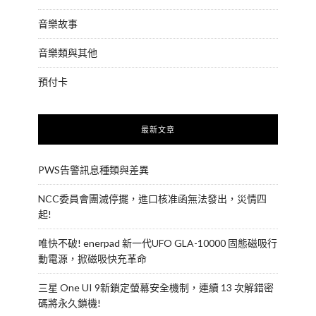
音樂故事
音樂類與其他
預付卡
最新文章
PWS告警訊息種類與差異
NCC委員會團滅停擺，進口核准函無法發出，災情四
起!
唯快不破! enerpad 新一代UFO GLA-10000 固態磁吸行
動電源，掀磁吸快充革命
三星 One UI 9新鎖定螢幕安全機制，連續 13 次解錯密
碼將永久鎖機!