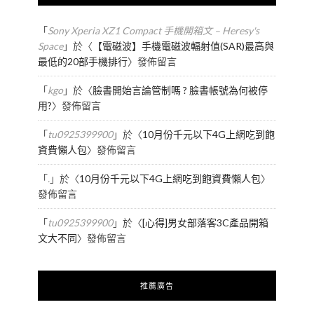
「
Sony Xperia XZ1 Compact 手機開箱文 – Heresy's
Space
」於〈
【電磁波】手機電磁波輻射值(SAR)最高與
最低的20部手機排行
〉發佈留言
「
kgo
」於〈
臉書開始言論管制嗎 ? 臉書帳號為何被停
用?
〉發佈留言
「
tu0925399900
」於〈
10月份千元以下4G上網吃到飽
資費懶人包
〉發佈留言
「
.
」於〈
10月份千元以下4G上網吃到飽資費懶人包
〉
發佈留言
「
tu0925399900
」於〈
[心得]男女部落客3C產品開箱
文大不同
〉發佈留言
推薦廣告