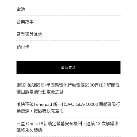
電池
音樂故事
音樂類與其他
預付卡
最新文章
蝦咪! 磁吸固態/半固態電池行動電源$500有找 ? 解開低
價固態電池行動電源之謎
唯快不破! enerpad 新一代UFO GLA-10000 固態磁吸行
動電源，掀磁吸快充革命
三星 One UI 9新鎖定螢幕安全機制，連續 13 次解錯密
碼將永久鎖機!