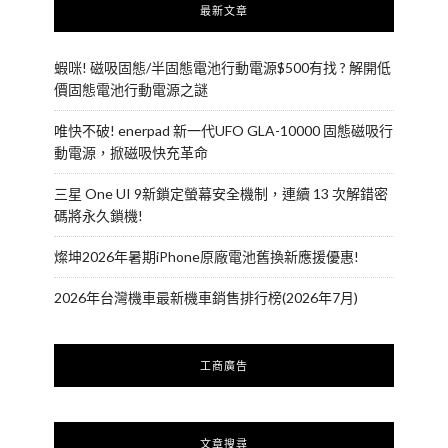
最新文章
蝦咪! 磁吸固態/半固態電池行動電源$500有找 ? 解開低
價固態電池行動電源之謎
唯快不破! enerpad 新一代UFO GLA-10000 固態磁吸行
動電源，掀磁吸快充革命
三星 One UI 9新鎖定螢幕安全機制，連續 13 次解錯密
碼將永久鎖機!
燦坤2026年暑期iPhone原廠電池舊換新應援優惠!
2026年台灣機車最新機車銷售排行榜(2026年7月)
工商廣告
文章搜尋