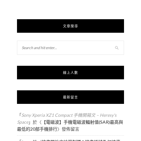
文章搜尋
線上人數
最新留言
「
Sony Xperia XZ1 Compact 手機開箱文 – Heresy's
Space
」於〈
【電磁波】手機電磁波輻射值(SAR)最高與
最低的20部手機排行
〉發佈留言