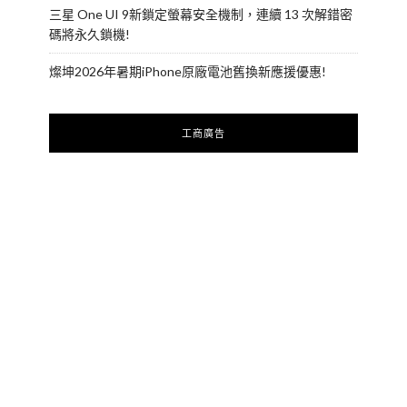
三星 One UI 9新鎖定螢幕安全機制，連續 13 次解錯密
碼將永久鎖機!
燦坤2026年暑期iPhone原廠電池舊換新應援優惠!
工商廣告