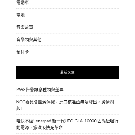
電動車
電池
音樂故事
音樂類與其他
預付卡
最新文章
PWS告警訊息種類與差異
NCC委員會團滅停擺，進口核准函無法發出，災情四
起!
唯快不破! enerpad 新一代UFO GLA-10000 固態磁吸行
動電源，掀磁吸快充革命