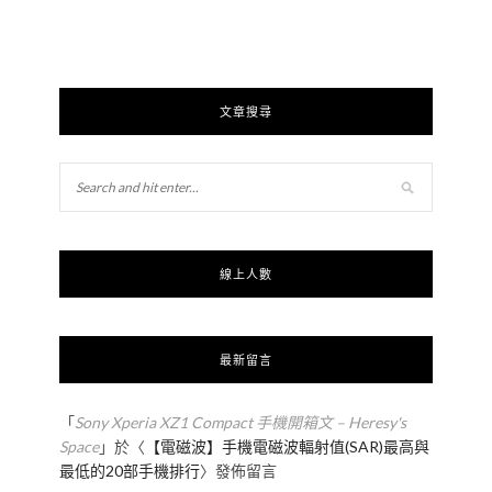
文章搜尋
線上人數
最新留言
「
Sony Xperia XZ1 Compact 手機開箱文 – Heresy's
Space
」於〈
【電磁波】手機電磁波輻射值(SAR)最高與
最低的20部手機排行
〉發佈留言