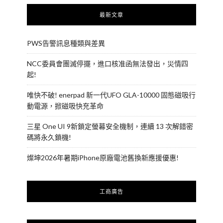
最新文章
PWS告警訊息種類與差異
NCC委員會團滅停擺，進口核准函無法發出，災情四
起!
唯快不破! enerpad 新一代UFO GLA-10000 固態磁吸行
動電源，掀磁吸快充革命
三星 One UI 9新鎖定螢幕安全機制，連續 13 次解錯密
碼將永久鎖機!
燦坤2026年暑期iPhone原廠電池舊換新應援優惠!
工商廣告