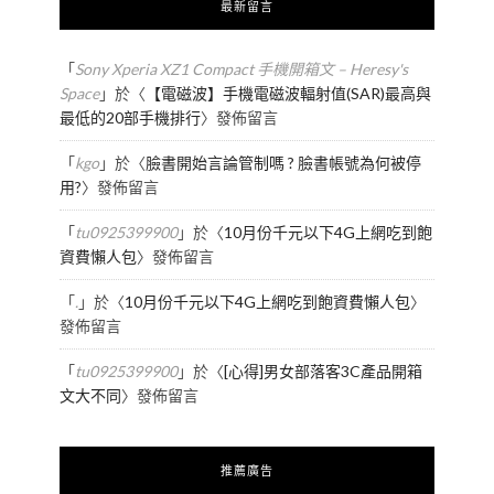
最新留言
「
Sony Xperia XZ1 Compact 手機開箱文 – Heresy's
Space
」於〈
【電磁波】手機電磁波輻射值(SAR)最高與
最低的20部手機排行
〉發佈留言
「
kgo
」於〈
臉書開始言論管制嗎 ? 臉書帳號為何被停
用?
〉發佈留言
「
tu0925399900
」於〈
10月份千元以下4G上網吃到飽
資費懶人包
〉發佈留言
「
.
」於〈
10月份千元以下4G上網吃到飽資費懶人包
〉
發佈留言
「
tu0925399900
」於〈
[心得]男女部落客3C產品開箱
文大不同
〉發佈留言
推薦廣告