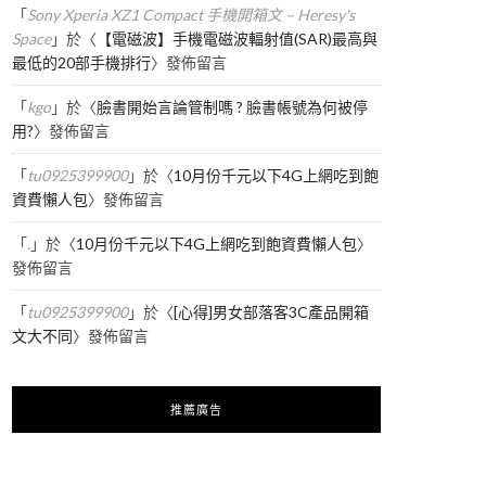
「
Sony Xperia XZ1 Compact 手機開箱文 – Heresy's
Space
」於〈
【電磁波】手機電磁波輻射值(SAR)最高與
最低的20部手機排行
〉發佈留言
「
kgo
」於〈
臉書開始言論管制嗎 ? 臉書帳號為何被停
用?
〉發佈留言
「
tu0925399900
」於〈
10月份千元以下4G上網吃到飽
資費懶人包
〉發佈留言
「
.
」於〈
10月份千元以下4G上網吃到飽資費懶人包
〉
發佈留言
「
tu0925399900
」於〈
[心得]男女部落客3C產品開箱
文大不同
〉發佈留言
推薦廣告