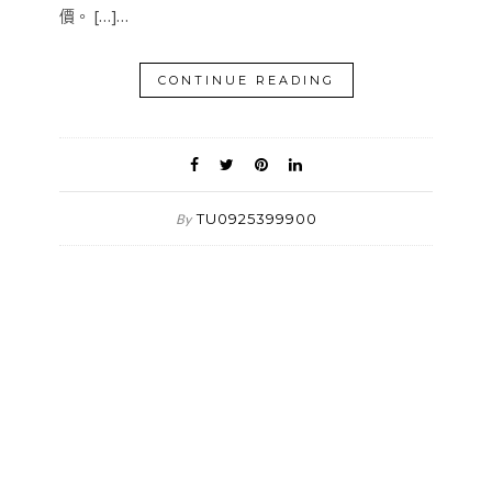
價。 […]…
CONTINUE READING
TU0925399900
By