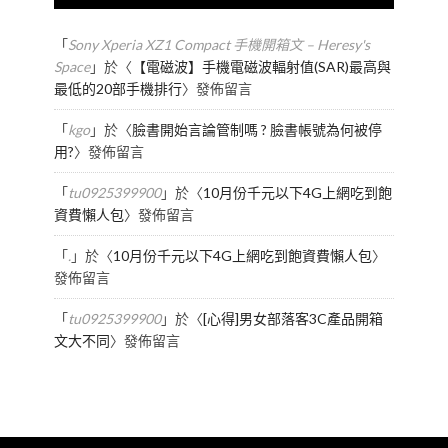
「
Sony Xperia XZ1 Compact 手機開箱文 – Heresy's
Space
」於〈
【電磁波】手機電磁波輻射值(SAR)最高與
最低的20部手機排行
〉發佈留言
「
kgo
」於〈
臉書開始言論管制嗎 ? 臉書帳號為何被停
用?
〉發佈留言
「
tu0925399900
」於〈
10月份千元以下4G上網吃到飽
資費懶人包
〉發佈留言
「
.
」於〈
10月份千元以下4G上網吃到飽資費懶人包
〉
發佈留言
「
tu0925399900
」於〈
[心得]男女部落客3C產品開箱
文大不同
〉發佈留言