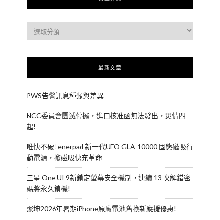
最新文章
PWS告警訊息種類與差異
NCC委員會團滅停擺，進口核准函無法發出，災情四
起!
唯快不破! enerpad 新一代UFO GLA-10000 固態磁吸行
動電源，掀磁吸快充革命
三星 One UI 9新鎖定螢幕安全機制，連續 13 次解錯密
碼將永久鎖機!
燦坤2026年暑期iPhone原廠電池舊換新應援優惠!