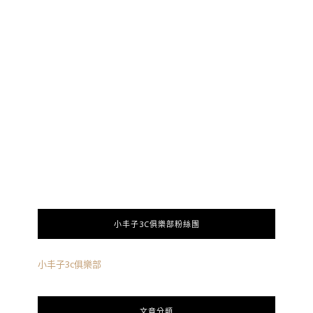
小丰子3C俱樂部粉絲團
小丰子3c俱樂部
文章分類