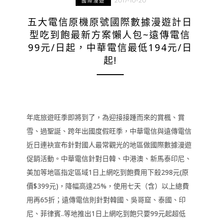
2017-10-20
國際漫遊
五大電信原機原號國際數據漫遊計日
型吃到飽最新方案懶人包~遠傳電信
99元/日起，中華電信最低194元/日
起!
年底旅遊旺季即將到了，為迎接接踵而來的賞楓、賞
雪、過聖誕、跨年出國度假旺季，中華電信與遠傳電信
近日連袂宣布針對國人最常觀光的地區做國際數據漫遊
促銷活動。中華電信針對日韓、中港澳、新馬泰印尼、
美加等地區指定區域1日上網吃到飽費用下殺298元(原
價$399元)，降幅高達25%，使用七天（含）以上總費
用再65折；遠傳電信則針對韓國、吳哥窟、泰國、印
尼、菲律賓..等地推出1日上網吃到飽只要99元起超低