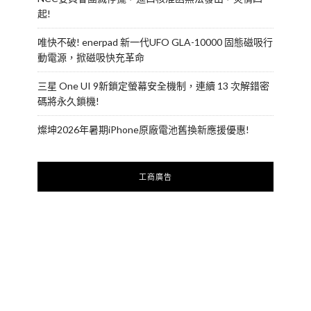
起!
唯快不破! enerpad 新一代UFO GLA-10000 固態磁吸行
動電源，掀磁吸快充革命
三星 One UI 9新鎖定螢幕安全機制，連續 13 次解錯密
碼將永久鎖機!
燦坤2026年暑期iPhone原廠電池舊換新應援優惠!
工商廣告