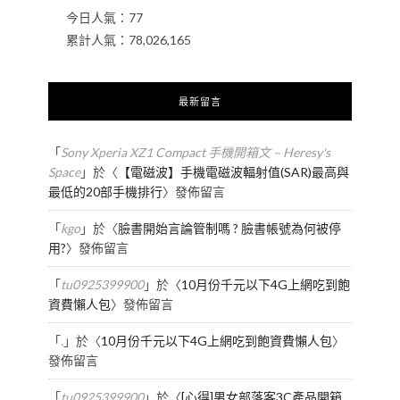
今日人氣：
77
累計人氣：
78,026,165
最新留言
「
Sony Xperia XZ1 Compact 手機開箱文 – Heresy's
Space
」於〈
【電磁波】手機電磁波輻射值(SAR)最高與
最低的20部手機排行
〉發佈留言
「
kgo
」於〈
臉書開始言論管制嗎 ? 臉書帳號為何被停
用?
〉發佈留言
「
tu0925399900
」於〈
10月份千元以下4G上網吃到飽
資費懶人包
〉發佈留言
「
.
」於〈
10月份千元以下4G上網吃到飽資費懶人包
〉
發佈留言
「
tu0925399900
」於〈
[心得]男女部落客3C產品開箱