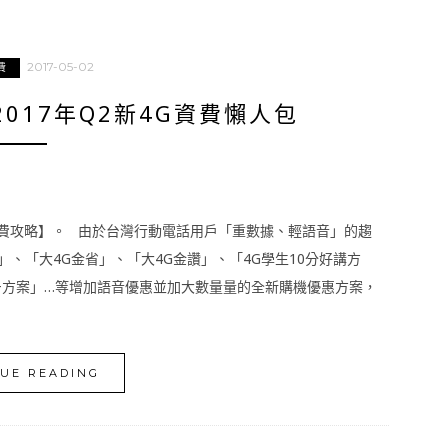
2017-05-02
費
017年Q2新4G資費懶人包
華資費攻略】。 由於台灣行動電話用戶「重數據、輕語音」的趨
」、「大4G金省」、「大4G金讚」、「4G學生10分好講方
+方案」…等增加語音優惠並加大數量量的全新購機優惠方案，
UE READING