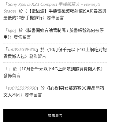
「
Sony Xperia XZ1 Compact 手機開箱文 – Heresy's
Space
」於〈
【電磁波】手機電磁波輻射值(SAR)最高與
最低的20部手機排行
〉發佈留言
「
kgo
」於〈
臉書開始言論管制嗎 ? 臉書帳號為何被停
用?
〉發佈留言
「
tu0925399900
」於〈
10月份千元以下4G上網吃到飽
資費懶人包
〉發佈留言
「
.
」於〈
10月份千元以下4G上網吃到飽資費懶人包
〉
發佈留言
「
tu0925399900
」於〈
[心得]男女部落客3C產品開箱
文大不同
〉發佈留言
推薦廣告