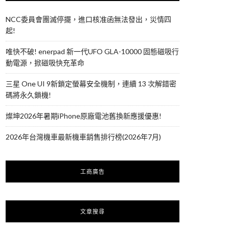
NCC委員會團滅停擺，進口核准函無法發出，災情四
起!
唯快不破! enerpad 新一代UFO GLA-10000 固態磁吸行
動電源，掀磁吸快充革命
三星 One UI 9新鎖定螢幕安全機制，連續 13 次解錯密
碼將永久鎖機!
燦坤2026年暑期iPhone原廠電池舊換新應援優惠!
2026年台灣機車最新機車銷售排行榜(2026年7月)
工商廣告
文章搜尋