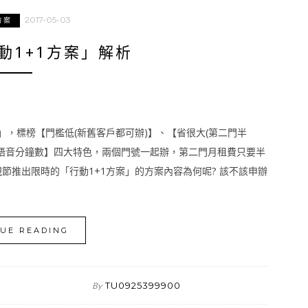
2017-05-03
方案
動1+1方案」解析
」，標榜【門檻低(新舊客戶都可辦)】、【省很大(第二門半
超多語音分鐘數】四大特色，兩個門號一起辦，第二門月租費只要半
親節推出限時的「行動1+1方案」的方案內容為何呢? 該不該申辦
UE READING
TU0925399900
By