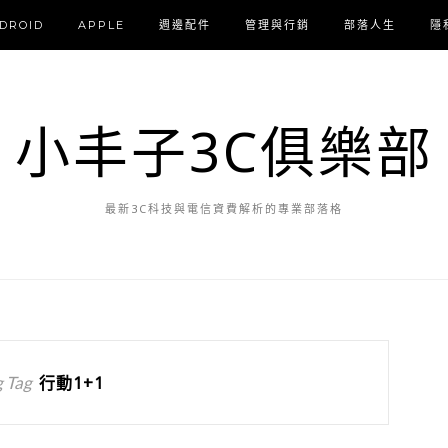
DROID
APPLE
週邊配件
管理與行銷
部落人生
隱
小丰子3C俱樂部
最新3C科技與電信資費解析的專業部落格
 Tag
行動1+1