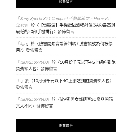
最新留言
「
Sony Xperia XZ1 Compact 手機開箱文 – Heresy's
Space
」於〈
【電磁波】手機電磁波輻射值(SAR)最高與
最低的20部手機排行
〉發佈留言
「
kgo
」於〈
臉書開始言論管制嗎 ? 臉書帳號為何被停
用?
〉發佈留言
「
tu0925399900
」於〈
10月份千元以下4G上網吃到飽
資費懶人包
〉發佈留言
「
.
」於〈
10月份千元以下4G上網吃到飽資費懶人包
〉
發佈留言
「
tu0925399900
」於〈
[心得]男女部落客3C產品開箱
文大不同
〉發佈留言
推薦廣告