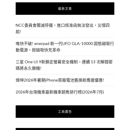
最新文章
NCC委員會團滅停擺，進口核准函無法發出，災情四
起!
唯快不破! enerpad 新一代UFO GLA-10000 固態磁吸行
動電源，掀磁吸快充革命
三星 One UI 9新鎖定螢幕安全機制，連續 13 次解錯密
碼將永久鎖機!
燦坤2026年暑期iPhone原廠電池舊換新應援優惠!
2026年台灣機車最新機車銷售排行榜(2026年7月)
工商廣告