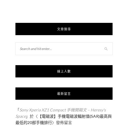
文章搜尋
線上人數
最新留言
「
Sony Xperia XZ1 Compact 手機開箱文 – Heresy's
Space
」於〈
【電磁波】手機電磁波輻射值(SAR)最高與
最低的20部手機排行
〉發佈留言