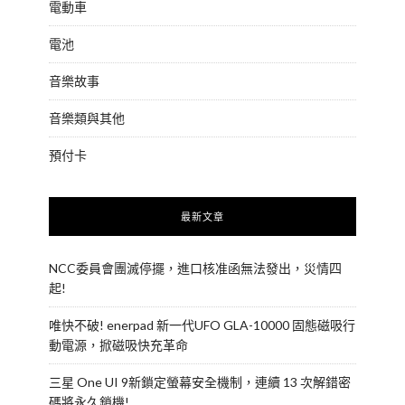
電動車
電池
音樂故事
音樂類與其他
預付卡
最新文章
NCC委員會團滅停擺，進口核准函無法發出，災情四
起!
唯快不破! enerpad 新一代UFO GLA-10000 固態磁吸行
動電源，掀磁吸快充革命
三星 One UI 9新鎖定螢幕安全機制，連續 13 次解錯密
碼將永久鎖機!