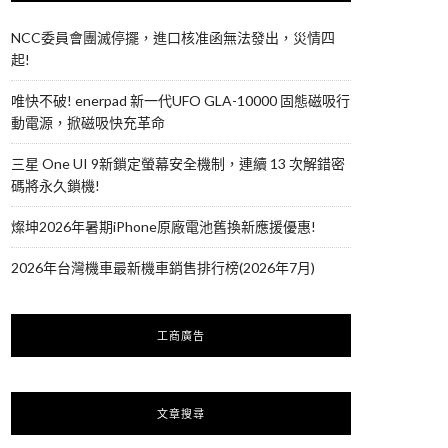
NCC委員會團滅停擺，進口核准函無法發出，災情四
起!
唯快不破! enerpad 新一代UFO GLA-10000 固態磁吸行
動電源，掀磁吸快充革命
三星 One UI 9新鎖定螢幕安全機制，連續 13 次解錯密
碼將永久鎖機!
燦坤2026年暑期iPhone原廠電池舊換新應援優惠!
2026年台灣機車最新機車銷售排行榜(2026年7月)
工商廣告
文章搜尋