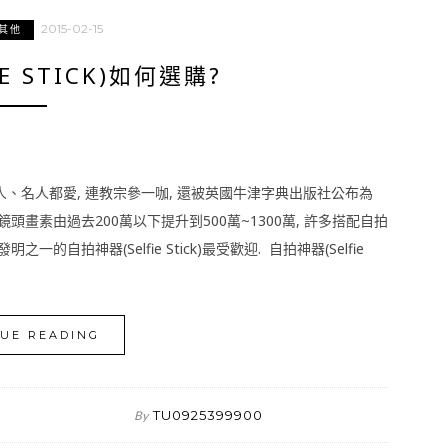
2015-02-15
其他
E STICK)如何選購?
 素人、名人都愛, 連教宗參一咖, 還被英國牛津字典出版社公布為
頭畫素由過去200萬以下提升到500萬~1300萬, 許多搭配自拍
自拍神器(Selfie Stick)最受歡迎. 自拍神器(Selfie
UE READING
TU0925399900
By