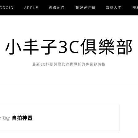
DROID
APPLE
週邊配件
管理與行銷
部落人生
隱
小丰子3C俱樂部
最新3C科技與電信資費解析的專業部落格
 Tag
自拍神器