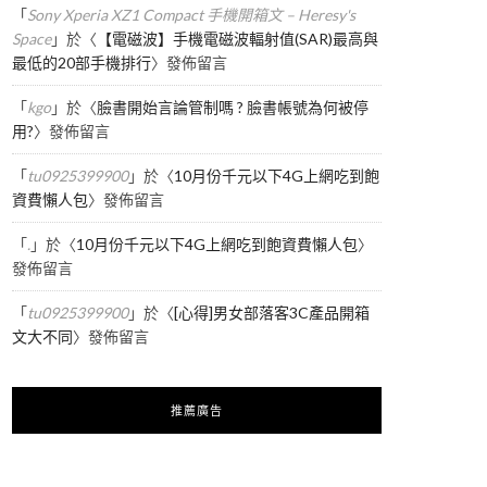
「
Sony Xperia XZ1 Compact 手機開箱文 – Heresy's
Space
」於〈
【電磁波】手機電磁波輻射值(SAR)最高與
最低的20部手機排行
〉發佈留言
「
kgo
」於〈
臉書開始言論管制嗎 ? 臉書帳號為何被停
用?
〉發佈留言
「
tu0925399900
」於〈
10月份千元以下4G上網吃到飽
資費懶人包
〉發佈留言
「
.
」於〈
10月份千元以下4G上網吃到飽資費懶人包
〉
發佈留言
「
tu0925399900
」於〈
[心得]男女部落客3C產品開箱
文大不同
〉發佈留言
推薦廣告