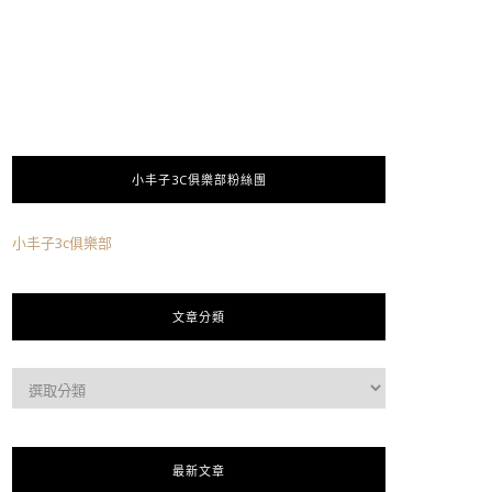
小丰子3C俱樂部粉絲團
小丰子3c俱樂部
文章分類
最新文章