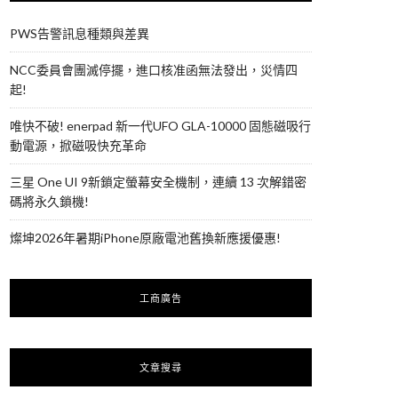
PWS告警訊息種類與差異
NCC委員會團滅停擺，進口核准函無法發出，災情四
起!
唯快不破! enerpad 新一代UFO GLA-10000 固態磁吸行
動電源，掀磁吸快充革命
三星 One UI 9新鎖定螢幕安全機制，連續 13 次解錯密
碼將永久鎖機!
燦坤2026年暑期iPhone原廠電池舊換新應援優惠!
工商廣告
文章搜尋