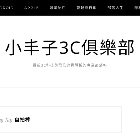
DROID
APPLE
週邊配件
管理與行銷
部落人生
隱
小丰子3C俱樂部
最新3C科技與電信資費解析的專業部落格
g Tag
自拍棒