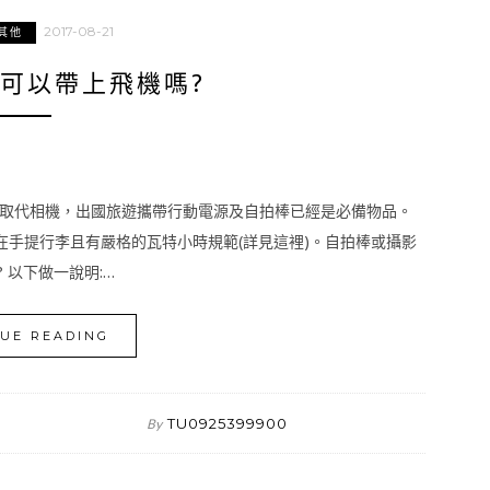
2017-08-21
其他
可以帶上飛機嗎?
取代相機，出國旅遊攜帶行動電源及自拍棒已經是必備物品。
在手提行李且有嚴格的瓦特小時規範(詳見這裡)。自拍棒或攝影
 以下做一說明:…
UE READING
TU0925399900
By