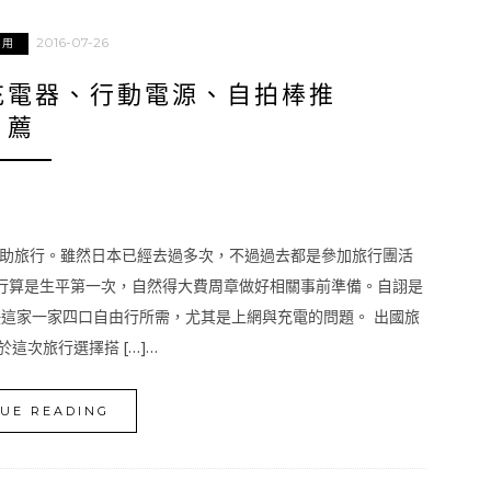
2016-07-26
使用
充電器、行動電源、自拍棒推
薦
助旅行。雖然日本已經去過多次，不過過去都是參加旅行團活
行算是生平第一次，自然得大費周章做好相關事前準備。自詡是
決這家一家四口自由行所需，尤其是上網與充電的問題。 出國旅
這次旅行選擇搭 […]…
UE READING