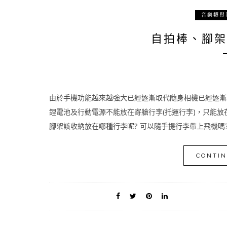
音樂類與
自拍棒、腳架
由於手機功能越來越強大已經逐漸取代隨身相機已經逐漸
鋰電池及行動電源不能放在寄艙行李(托運行李)，只能放
腳架該收納放在哪種行李呢? 可以隨手提行李帶上飛機嗎?
CONTIN