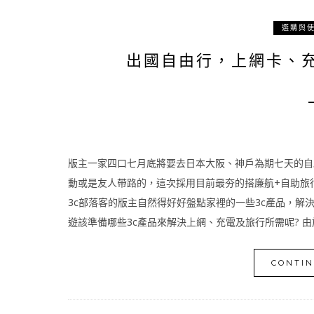
選購與
出國自由行，上網卡、
版主一家四口七月底將要去日本大阪、神戶為期七天的自
動或是友人帶路的，這次採用目前最夯的搭廉航+自助旅
3c部落客的版主自然得好好盤點家裡的一些3c產品，解
遊該準備哪些3c產品來解決上網、充電及旅行所需呢? 由於
CONTIN