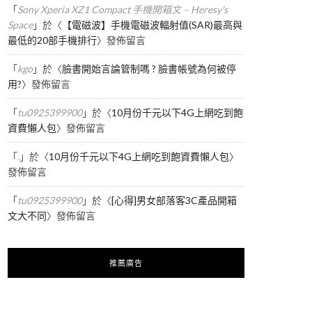
「
Sony Xperia XZ1 Compact 手機開箱文 – Heresy's
Space
」於〈
【電磁波】手機電磁波輻射值(SAR)最高與
最低的20部手機排行
〉發佈留言
「
kgo
」於〈
臉書開始言論管制嗎 ? 臉書帳號為何被停
用?
〉發佈留言
「
tu0925399900
」於〈
10月份千元以下4G上網吃到飽
資費懶人包
〉發佈留言
「
.
」於〈
10月份千元以下4G上網吃到飽資費懶人包
〉
發佈留言
「
tu0925399900
」於〈
[心得]男女部落客3C產品開箱
文大不同
〉發佈留言
推薦廣告