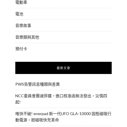
電動車
電池
音樂故事
音樂類與其他
預付卡
最新文章
PWS告警訊息種類與差異
NCC委員會團滅停擺，進口核准函無法發出，災情四
起!
唯快不破! enerpad 新一代UFO GLA-10000 固態磁吸行
動電源，掀磁吸快充革命