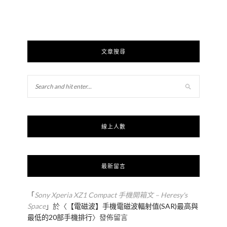
文章搜尋
線上人數
最新留言
「
Sony Xperia XZ1 Compact 手機開箱文 – Heresy's
Space
」於〈
【電磁波】手機電磁波輻射值(SAR)最高與
最低的20部手機排行
〉發佈留言