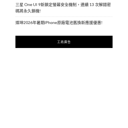
三星 One UI 9新鎖定螢幕安全機制，連續 13 次解錯密
碼將永久鎖機!
燦坤2026年暑期iPhone原廠電池舊換新應援優惠!
工商廣告