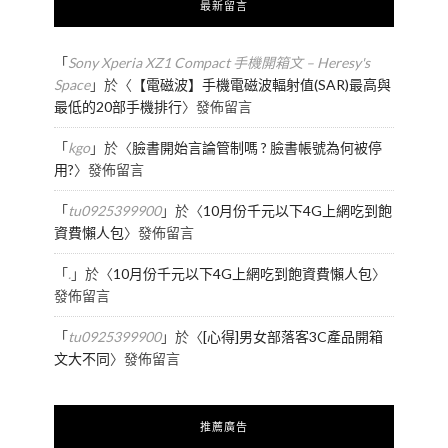
最新留言
「
Sony Xperia XZ1 Compact 手機開箱文 – Heresy's
Space
」於〈
【電磁波】手機電磁波輻射值(SAR)最高與
最低的20部手機排行
〉發佈留言
「
kgo
」於〈
臉書開始言論管制嗎 ? 臉書帳號為何被停
用?
〉發佈留言
「
tu0925399900
」於〈
10月份千元以下4G上網吃到飽
資費懶人包
〉發佈留言
「
.
」於〈
10月份千元以下4G上網吃到飽資費懶人包
〉
發佈留言
「
tu0925399900
」於〈
[心得]男女部落客3C產品開箱
文大不同
〉發佈留言
推薦廣告