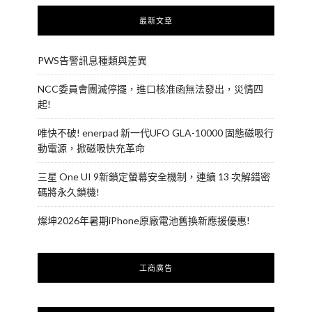
最新文章
PWS告警訊息種類與差異
NCC委員會團滅停擺，進口核准函無法發出，災情四
起!
唯快不破! enerpad 新一代UFO GLA-10000 固態磁吸行
動電源，掀磁吸快充革命
三星 One UI 9新鎖定螢幕安全機制，連續 13 次解錯密
碼將永久鎖機!
燦坤2026年暑期iPhone原廠電池舊換新應援優惠!
工商廣告