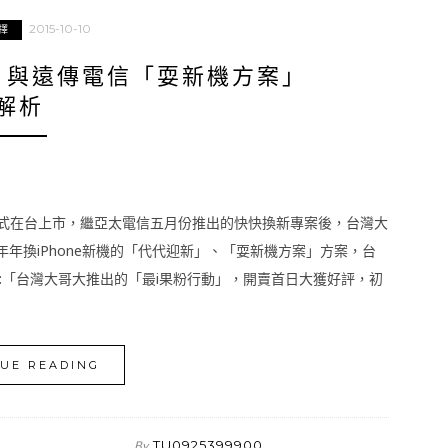
2015-10-10
擇
」與遠傳電信「耍新機方案」
解析
s在10月9日正式在台上市，繼亞太電信五月份推出的快快換新專案後，台灣大
年換iPhone新機的「代代迎新」、「耍新機方案」方案，台
:「台灣大哥大推出的「最i果粉行動」，開賣首日大獲好評，初
UE READING
TU0925399900
By