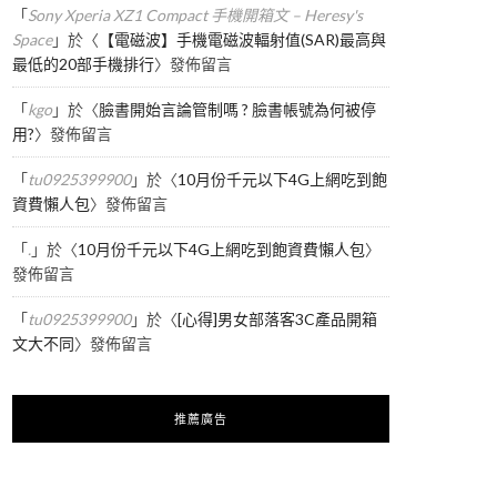
「
Sony Xperia XZ1 Compact 手機開箱文 – Heresy's
Space
」於〈
【電磁波】手機電磁波輻射值(SAR)最高與
最低的20部手機排行
〉發佈留言
「
kgo
」於〈
臉書開始言論管制嗎 ? 臉書帳號為何被停
用?
〉發佈留言
「
tu0925399900
」於〈
10月份千元以下4G上網吃到飽
資費懶人包
〉發佈留言
「
.
」於〈
10月份千元以下4G上網吃到飽資費懶人包
〉
發佈留言
「
tu0925399900
」於〈
[心得]男女部落客3C產品開箱
文大不同
〉發佈留言
推薦廣告