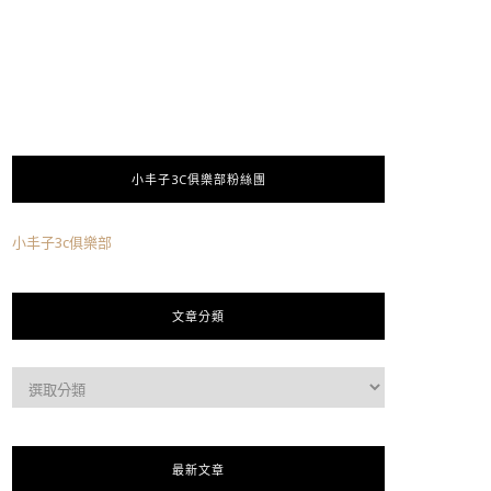
小丰子3C俱樂部粉絲團
小丰子3c俱樂部
文章分類
最新文章