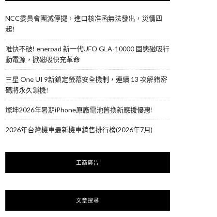
NCC委員會團滅停擺，進口核准函無法發出，災情四
起!
唯快不破! enerpad 新一代UFO GLA-10000 固態磁吸行
動電源，掀磁吸快充革命
三星 One UI 9新鎖定螢幕安全機制，連續 13 次解錯密
碼將永久鎖機!
燦坤2026年暑期iPhone原廠電池舊換新應援優惠!
2026年台灣機車最新機車銷售排行榜(2026年7月)
工商廣告
文章搜尋