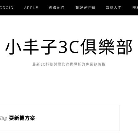
DROID
APPLE
週邊配件
管理與行銷
部落人生
隱
小丰子3C俱樂部
最新3C科技與電信資費解析的專業部落格
Tag
耍新機方案