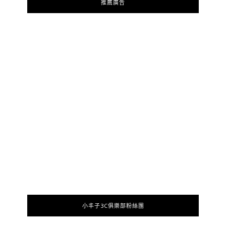
推薦廣告
小丰子3C俱樂部粉絲團