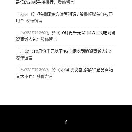
最低的20部手機排行
〉發佈留言
「
kgo
」於〈
臉書開始言論管制嗎 ? 臉書帳號為何被停
用?
〉發佈留言
「
tu0925399900
」於〈
10月份千元以下4G上網吃到飽
資費懶人包
〉發佈留言
「
.
」於〈
10月份千元以下4G上網吃到飽資費懶人包
〉
發佈留言
「
tu0925399900
」於〈
[心得]男女部落客3C產品開箱
文大不同
〉發佈留言