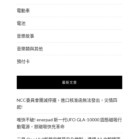
電動車
電池
音樂故事
音樂類與其他
預付卡
最新文章
NCC委員會團滅停擺，進口核准函無法發出，災情四
起!
唯快不破! enerpad 新一代UFO GLA-10000 固態磁吸行
動電源，掀磁吸快充革命