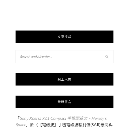
文章搜尋
線上人數
最新留言
「
Sony Xperia XZ1 Compact 手機開箱文 – Heresy's
Space
」於〈
【電磁波】手機電磁波輻射值(SAR)最高與