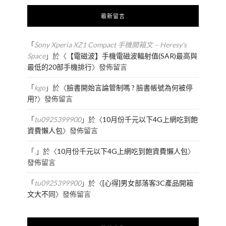
最新留言
「
Sony Xperia XZ1 Compact 手機開箱文 – Heresy's
Space
」於〈
【電磁波】手機電磁波輻射值(SAR)最高與
最低的20部手機排行
〉發佈留言
「
kgo
」於〈
臉書開始言論管制嗎 ? 臉書帳號為何被停
用?
〉發佈留言
「
tu0925399900
」於〈
10月份千元以下4G上網吃到飽
資費懶人包
〉發佈留言
「
.
」於〈
10月份千元以下4G上網吃到飽資費懶人包
〉
發佈留言
「
tu0925399900
」於〈
[心得]男女部落客3C產品開箱
文大不同
〉發佈留言