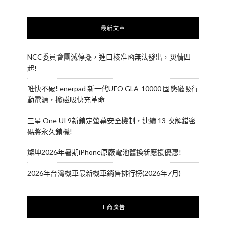
最新文章
NCC委員會團滅停擺，進口核准函無法發出，災情四
起!
唯快不破! enerpad 新一代UFO GLA-10000 固態磁吸行
動電源，掀磁吸快充革命
三星 One UI 9新鎖定螢幕安全機制，連續 13 次解錯密
碼將永久鎖機!
燦坤2026年暑期iPhone原廠電池舊換新應援優惠!
2026年台灣機車最新機車銷售排行榜(2026年7月)
工商廣告