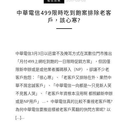
2017-03-05
電信資費
中華電信499限時吃到飽案排除老客
戶，該心寒?
中華電信3月3日以迅雷不及掩耳方式在其數位門市推出
「月付499上網吃到飽的一日限時促銷方案」，但因僅
限新申辦或是或他業者攜碼移入（NP），卻讓不少老
客戶抱怨：「很心寒」、「老客戶又排除在外、果然中
華不屑忠誠客戶」、「中華電信一向都是～只見新人笑
不見舊人哭」、「老客戶年資根本沒用啊 都照顧新申辦
或是NP用戶」 …。 中華電信真的比較不重視老客戶嗎?
為何中華電信要推這樣被老客戶罵翻的快閃方案呢? 以
[…]…