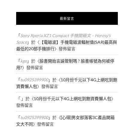
最新留言
「
Sony Xperia XZ1 Compact 手機開箱文 – Heresy's
Space
」於〈
【電磁波】手機電磁波輻射值(SAR)最高與
最低的20部手機排行
〉發佈留言
「
kgo
」於〈
臉書開始言論管制嗎 ? 臉書帳號為何被停
用?
〉發佈留言
「
tu0925399900
」於〈
10月份千元以下4G上網吃到飽
資費懶人包
〉發佈留言
「
.
」於〈
10月份千元以下4G上網吃到飽資費懶人包
〉
發佈留言
「
tu0925399900
」於〈
[心得]男女部落客3C產品開箱
文大不同
〉發佈留言