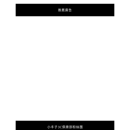
推薦廣告
小丰子3C俱樂部粉絲團