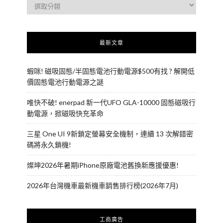
最新文章
蝦咪! 磁吸固態/半固態電池行動電源$500有找 ? 解開低
價固態電池行動電源之謎
唯快不破! enerpad 新一代UFO GLA-10000 固態磁吸行
動電源，掀磁吸快充革命
三星 One UI 9新鎖定螢幕安全機制，連續 13 次解錯密
碼將永久鎖機!
燦坤2026年暑期iPhone原廠電池舊換新應援優惠!
2026年台灣機車最新機車銷售排行榜(2026年7月)
工商廣告