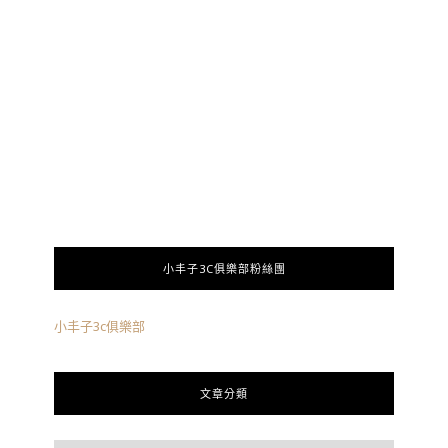
小丰子3C俱樂部粉絲團
小丰子3c俱樂部
文章分類