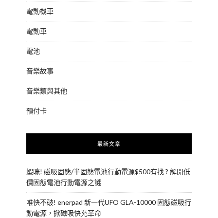
電動機車
電動車
電池
音樂故事
音樂類與其他
預付卡
最新文章
蝦咪! 磁吸固態/半固態電池行動電源$500有找 ? 解開低
價固態電池行動電源之謎
唯快不破! enerpad 新一代UFO GLA-10000 固態磁吸行
動電源，掀磁吸快充革命