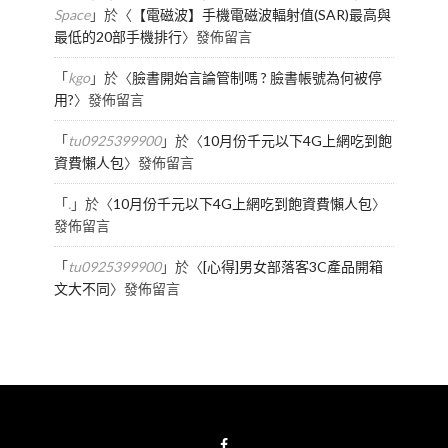
Space
」於〈
【電磁波】手機電磁波輻射值(SAR)最高與
最低的20部手機排行
〉發佈留言
「
kgo
」於〈
臉書開始言論管制嗎 ? 臉書帳號為何被停
用?
〉發佈留言
「
tu0925399900
」於〈
10月份千元以下4G上網吃到飽
資費懶人包
〉發佈留言
「
.
」於〈
10月份千元以下4G上網吃到飽資費懶人包
〉
發佈留言
「
tu0925399900
」於〈
[心得]男女部落客3C產品開箱
文大不同
〉發佈留言