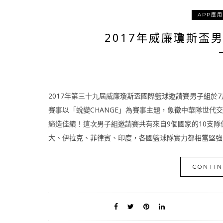
APP應
2017年威廉瓊斯盃
2017年第三十九屆威廉瓊斯盃國際籃球邀請賽男子組於7
賽事以「蛻變CHANGE」為賽事主題，象徵中華隊世代
締造佳績！這次男子組邀請賽共有來自9個國家的10支
大、伊拉克、菲律賓、印度，各國籃球隊實力都相當堅強，精
CONTIN