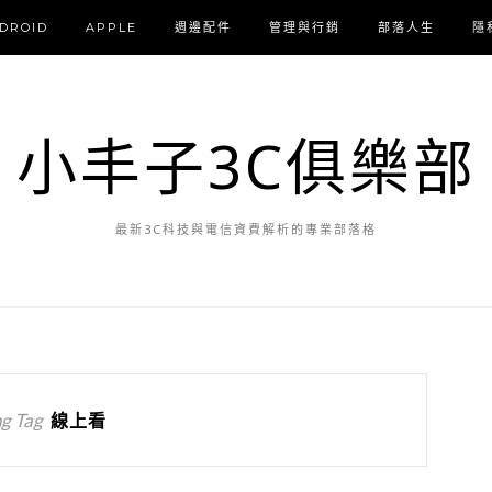
DROID
APPLE
週邊配件
管理與行銷
部落人生
隱
小丰子3C俱樂部
最新3C科技與電信資費解析的專業部落格
g Tag
線上看