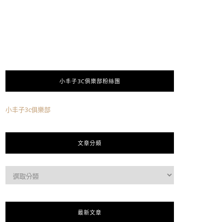
小丰子3C俱樂部粉絲團
小丰子3c俱樂部
文章分類
最新文章