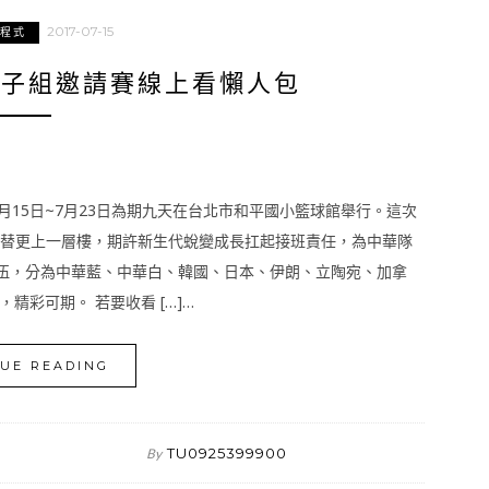
2017-07-15
用程式
男子組邀請賽線上看懶人包
月15日~7月23日為期九天在台北市和平國小籃球館舉行。這次
交替更上一層樓，期許新生代蛻變成長扛起接班責任，為中華隊
隊伍，分為中華藍、中華白、韓國、日本、伊朗、立陶宛、加拿
彩可期。 若要收看 […]…
UE READING
TU0925399900
By