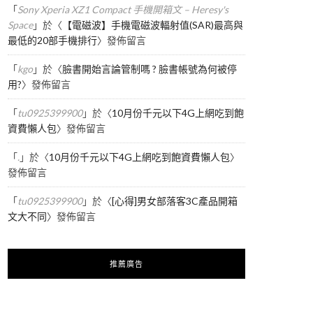
「
Sony Xperia XZ1 Compact 手機開箱文 – Heresy's
Space
」於〈
【電磁波】手機電磁波輻射值(SAR)最高與
最低的20部手機排行
〉發佈留言
「
kgo
」於〈
臉書開始言論管制嗎 ? 臉書帳號為何被停
用?
〉發佈留言
「
tu0925399900
」於〈
10月份千元以下4G上網吃到飽
資費懶人包
〉發佈留言
「
.
」於〈
10月份千元以下4G上網吃到飽資費懶人包
〉
發佈留言
「
tu0925399900
」於〈
[心得]男女部落客3C產品開箱
文大不同
〉發佈留言
推薦廣告