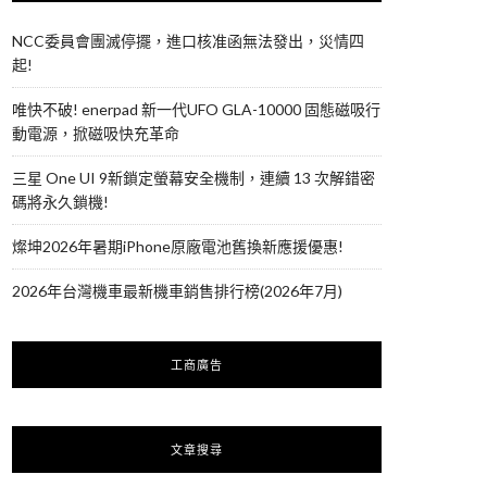
NCC委員會團滅停擺，進口核准函無法發出，災情四
起!
唯快不破! enerpad 新一代UFO GLA-10000 固態磁吸行
動電源，掀磁吸快充革命
三星 One UI 9新鎖定螢幕安全機制，連續 13 次解錯密
碼將永久鎖機!
燦坤2026年暑期iPhone原廠電池舊換新應援優惠!
2026年台灣機車最新機車銷售排行榜(2026年7月)
工商廣告
文章搜尋