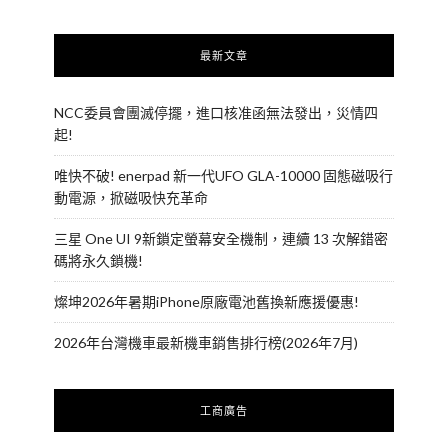
最新文章
NCC委員會團滅停擺，進口核准函無法發出，災情四
起!
唯快不破! enerpad 新一代UFO GLA-10000 固態磁吸行
動電源，掀磁吸快充革命
三星 One UI 9新鎖定螢幕安全機制，連續 13 次解錯密
碼將永久鎖機!
燦坤2026年暑期iPhone原廠電池舊換新應援優惠!
2026年台灣機車最新機車銷售排行榜(2026年7月)
工商廣告