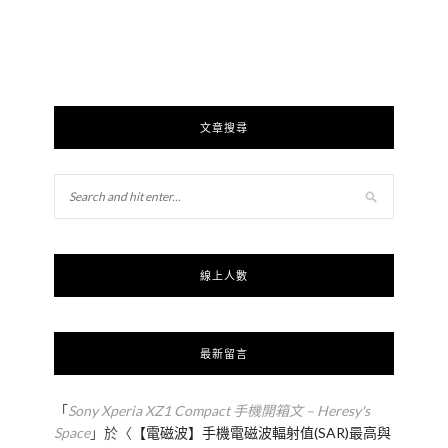
文章搜尋
線上人數
最新留言
「
Sony Xperia XZ1 Compact 手機開箱文 – Heresy's
Space
」於〈
【電磁波】手機電磁波輻射值(SAR)最高與