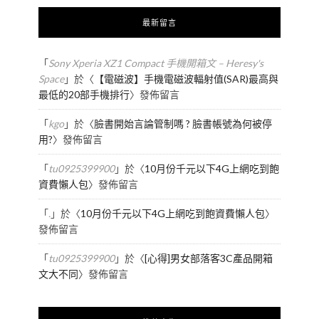
最新留言
「
Sony Xperia XZ1 Compact 手機開箱文 – Heresy's
Space
」於〈
【電磁波】手機電磁波輻射值(SAR)最高與
最低的20部手機排行
〉發佈留言
「
kgo
」於〈
臉書開始言論管制嗎 ? 臉書帳號為何被停
用?
〉發佈留言
「
tu0925399900
」於〈
10月份千元以下4G上網吃到飽
資費懶人包
〉發佈留言
「
.
」於〈
10月份千元以下4G上網吃到飽資費懶人包
〉
發佈留言
「
tu0925399900
」於〈
[心得]男女部落客3C產品開箱
文大不同
〉發佈留言