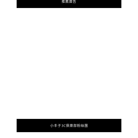
推薦廣告
小丰子3C俱樂部粉絲團