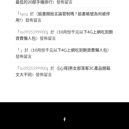
最低的20部手機排行
〉發佈留言
「
kgo
」於〈
臉書開始言論管制嗎 ? 臉書帳號為何被停
用?
〉發佈留言
「
tu0925399900
」於〈
10月份千元以下4G上網吃到飽
資費懶人包
〉發佈留言
「
.
」於〈
10月份千元以下4G上網吃到飽資費懶人包
〉
發佈留言
「
tu0925399900
」於〈
[心得]男女部落客3C產品開箱
文大不同
〉發佈留言