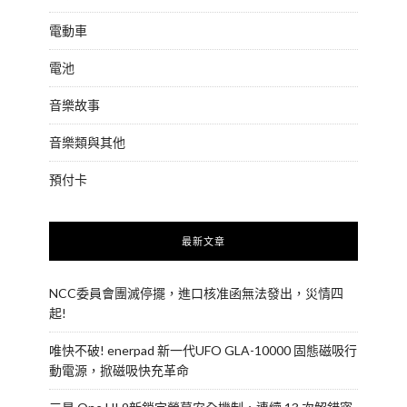
電動車
電池
音樂故事
音樂類與其他
預付卡
最新文章
NCC委員會團滅停擺，進口核准函無法發出，災情四
起!
唯快不破! enerpad 新一代UFO GLA-10000 固態磁吸行
動電源，掀磁吸快充革命