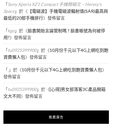
「
Sony Xperia XZ1 Compact 手機開箱文 – Heresy's
Space
」於〈
【電磁波】手機電磁波輻射值(SAR)最高與
最低的20部手機排行
〉發佈留言
「
kgo
」於〈
臉書開始言論管制嗎 ? 臉書帳號為何被停
用?
〉發佈留言
「
tu0925399900
」於〈
10月份千元以下4G上網吃到飽
資費懶人包
〉發佈留言
「
.
」於〈
10月份千元以下4G上網吃到飽資費懶人包
〉
發佈留言
「
tu0925399900
」於〈
[心得]男女部落客3C產品開箱
文大不同
〉發佈留言
推薦廣告