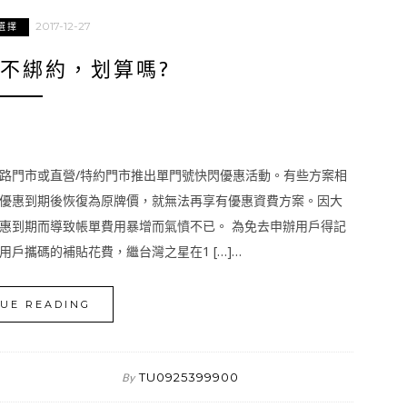
2017-12-27
選擇
不綁約，划算嗎?
路門市或直營/特約門市推出單門號快閃優惠活動。有些方案相
優惠到期後恢復為原牌價，就無法再享有優惠資費方案。因大
惠到期而導致帳單費用暴增而氣憤不已。 為免去申辦用戶得記
戶攜碼的補貼花費，繼台灣之星在1 […]…
UE READING
TU0925399900
By