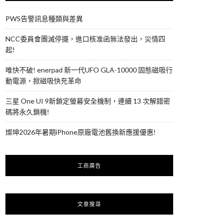
PWS告警訊息種類與差異
NCC委員會團滅停擺，進口核准函無法發出，災情四
起!
唯快不破! enerpad 新一代UFO GLA-10000 固態磁吸行
動電源，掀磁吸快充革命
三星 One UI 9新鎖定螢幕安全機制，連續 13 次解錯密
碼將永久鎖機!
燦坤2026年暑期iPhone原廠電池舊換新應援優惠!
工商廣告
文章搜尋