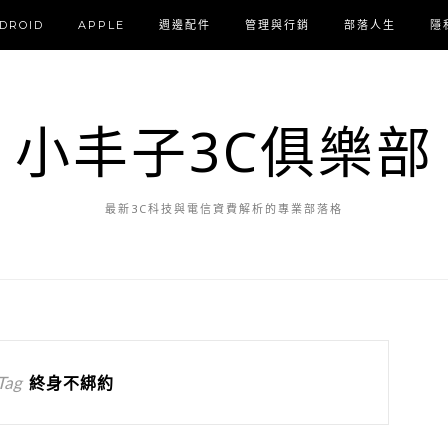
DROID
APPLE
週邊配件
管理與行銷
部落人生
隱
小丰子3C俱樂部
最新3C科技與電信資費解析的專業部落格
Tag
終身不綁約