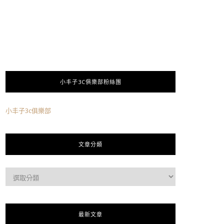
小丰子3C俱樂部粉絲團
小丰子3c俱樂部
文章分類
最新文章