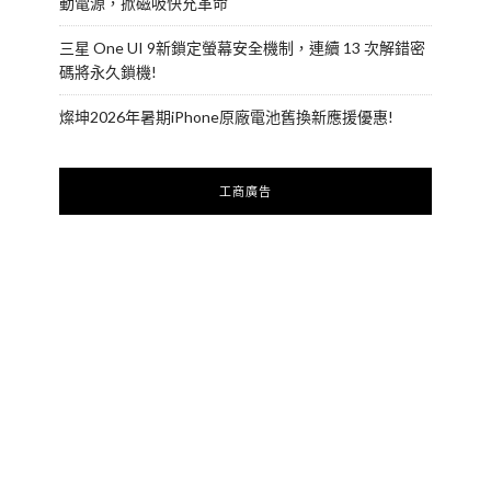
動電源，掀磁吸快充革命
三星 One UI 9新鎖定螢幕安全機制，連續 13 次解錯密
碼將永久鎖機!
燦坤2026年暑期iPhone原廠電池舊換新應援優惠!
工商廣告