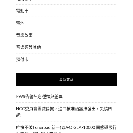
電動車
電池
音樂故事
音樂類與其他
預付卡
最新文章
PWS告警訊息種類與差異
NCC委員會團滅停擺，進口核准函無法發出，災情四
起!
唯快不破! enerpad 新一代UFO GLA-10000 固態磁吸行