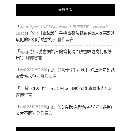
最新留言
「
Sony Xperia XZ1 Compact 手機開箱文 – Heresy's
Space
」於〈
【電磁波】手機電磁波輻射值(SAR)最高與
最低的20部手機排行
〉發佈留言
「
kgo
」於〈
臉書開始言論管制嗎 ? 臉書帳號為何被停
用?
〉發佈留言
「
tu0925399900
」於〈
10月份千元以下4G上網吃到飽
資費懶人包
〉發佈留言
「
.
」於〈
10月份千元以下4G上網吃到飽資費懶人包
〉
發佈留言
「
tu0925399900
」於〈
[心得]男女部落客3C產品開箱
文大不同
〉發佈留言