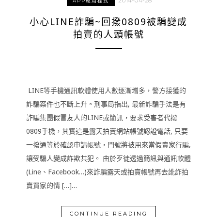
2014-04-28
APP應用程式
小心LINE詐騙~回撥0809被騙變成
拍賣的人頭帳號
LINE等手機通訊軟體使用人數逐漸增多，警方接獲的
詐騙案件也不斷上升。刑事局指出, 最新詐騙手法是有
詐騙集團假冒友人的LINE或簡訊，要求受害者代撥
0809手機，其實這是露天拍賣網站帳號認證電話, 只要
一撥通等於確認申請帳號，門號將被用來當假賣家行騙,
讓受騙人變成詐欺共犯。 由於歹徒透過簡訊與通訊軟體
(Line、Facebook…)來詐騙露天或拍賣帳號再去訛詐拍
賣買家的情 […]…
CONTINUE READING