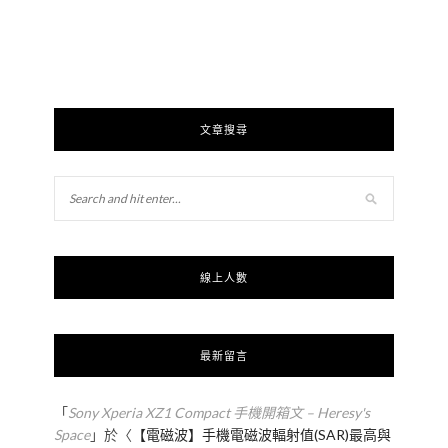
文章搜尋
線上人數
最新留言
「
Sony Xperia XZ1 Compact 手機開箱文 – Heresy's
Space
」於〈
【電磁波】手機電磁波輻射值(SAR)最高與