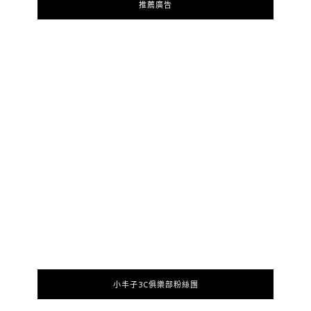
推薦廣告
小丰子3C俱樂部粉絲團