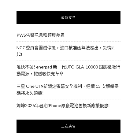
最新文章
PWS告警訊息種類與差異
NCC委員會團滅停擺，進口核准函無法發出，災情四
起!
唯快不破! enerpad 新一代UFO GLA-10000 固態磁吸行
動電源，掀磁吸快充革命
三星 One UI 9新鎖定螢幕安全機制，連續 13 次解錯密
碼將永久鎖機!
燦坤2026年暑期iPhone原廠電池舊換新應援優惠!
工商廣告