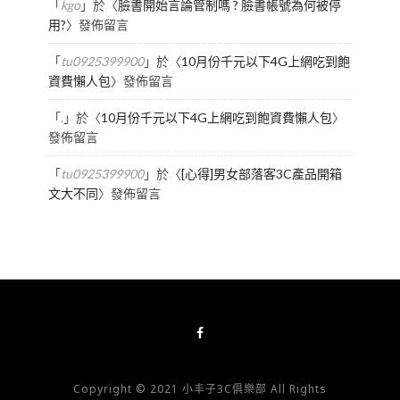
「
kgo
」於〈
臉書開始言論管制嗎 ? 臉書帳號為何被停
用?
〉發佈留言
「
tu0925399900
」於〈
10月份千元以下4G上網吃到飽
資費懶人包
〉發佈留言
「
.
」於〈
10月份千元以下4G上網吃到飽資費懶人包
〉
發佈留言
「
tu0925399900
」於〈
[心得]男女部落客3C產品開箱
文大不同
〉發佈留言
Copyright © 2021 小丰子3C俱樂部 All Rights