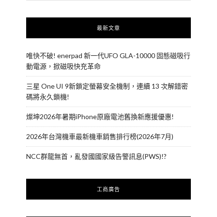
最新文章
唯快不破! enerpad 新一代UFO GLA-10000 固態磁吸行
動電源，掀磁吸快充革命
三星 One UI 9新鎖定螢幕安全機制，連續 13 次解錯密
碼將永久鎖機!
燦坤2026年暑期iPhone原廠電池舊換新應援優惠!
2026年台灣機車最新機車銷售排行榜(2026年7月)
NCC群龍無首，亂發國國家級告警訊息(PWS)!?
工商廣告