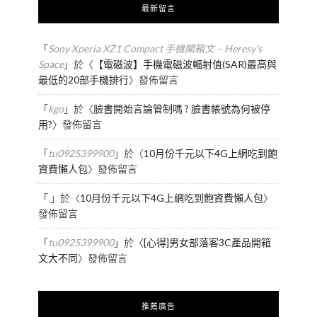
最新留言
「
Sony Xperia XZ1 Compact 手機開箱文 – Heresy's
Space
」於〈
【電磁波】手機電磁波輻射值(SAR)最高與
最低的20部手機排行
〉發佈留言
「
kgo
」於〈
臉書開始言論管制嗎 ? 臉書帳號為何被停
用?
〉發佈留言
「
tu0925399900
」於〈
10月份千元以下4G上網吃到飽
資費懶人包
〉發佈留言
「
.
」於〈
10月份千元以下4G上網吃到飽資費懶人包
〉
發佈留言
「
tu0925399900
」於〈
[心得]男女部落客3C產品開箱
文大不同
〉發佈留言
推薦廣告