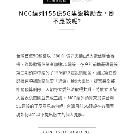
2021-01-20
5G電信服務
NCC編列155億5G建設獎勵金，應
不應該呢?
台灣首波5G頻譜以1380.81億元天價由5大電信聯合得
標，為鼓勵電信業者加速5G建設，在今年前瞻基礎建設
第三期預算中編列了155億5G建設獎勵金，國民黨立委
怒批這項補助疑似要「退傭」給5大電信，提案將全部
相關預算刪除。因朝野立委無法取得共識，將於立法院
大會表決闖關並完成三讀。 NCC編列預算來加速台灣
5G建設的正反意見為何呢? 台灣目前5G建設在各國表
現如何呢? 以下提出版主的個人見解:…
CONTINUE READING