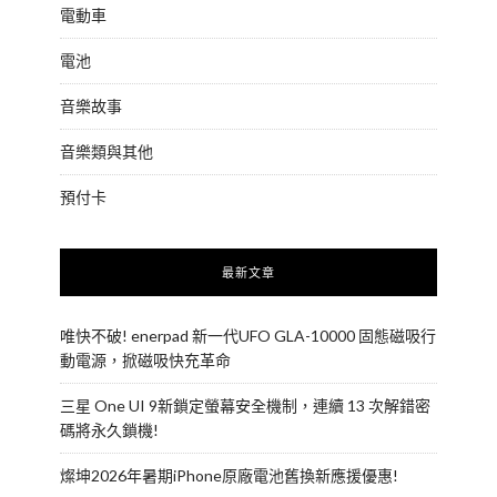
電動車
電池
音樂故事
音樂類與其他
預付卡
最新文章
唯快不破! enerpad 新一代UFO GLA-10000 固態磁吸行
動電源，掀磁吸快充革命
三星 One UI 9新鎖定螢幕安全機制，連續 13 次解錯密
碼將永久鎖機!
燦坤2026年暑期iPhone原廠電池舊換新應援優惠!