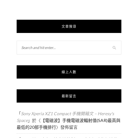
文章搜尋
線上人數
最新留言
「
Sony Xperia XZ1 Compact 手機開箱文 – Heresy's
Space
」於〈
【電磁波】手機電磁波輻射值(SAR)最高與
最低的20部手機排行
〉發佈留言