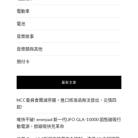
電動車
電池
音樂故事
音樂類與其他
預付卡
最新文章
NCC委員會團滅停擺，進口核准函無法發出，災情四
起!
唯快不破! enerpad 新一代UFO GLA-10000 固態磁吸行
動電源，掀磁吸快充革命