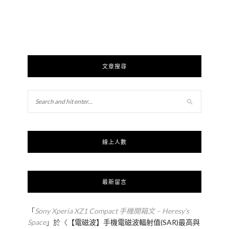
文章搜尋
線上人數
最新留言
「
Sony Xperia XZ1 Compact 手機開箱文 – Heresy's
Space
」於〈
【電磁波】手機電磁波輻射值(SAR)最高與