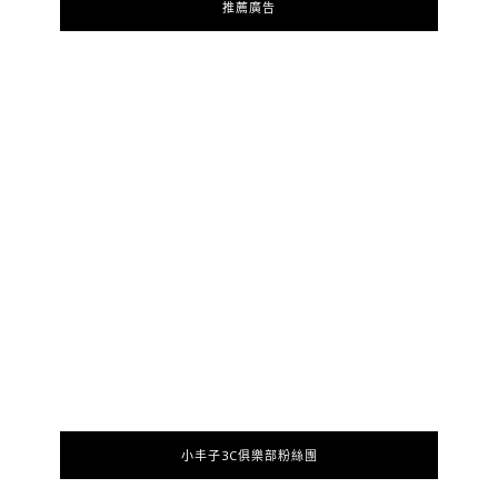
推薦廣告
小丰子3C俱樂部粉絲團