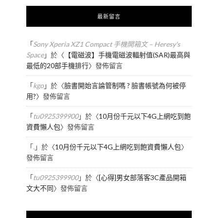
最新留言
「
Sony Xperia XZ1 Compact 手機開箱文 – Heresy's
Space
」於〈
【電磁波】手機電磁波輻射值(SAR)最高與
最低的20部手機排行
〉發佈留言
「
kgo
」於〈
臉書開始言論管制嗎 ? 臉書帳號為何被停
用?
〉發佈留言
「
tu0925399900
」於〈
10月份千元以下4G上網吃到飽
資費懶人包
〉發佈留言
「
.
」於〈
10月份千元以下4G上網吃到飽資費懶人包
〉
發佈留言
「
tu0925399900
」於〈
[心得]男女部落客3C產品開箱
文大不同
〉發佈留言