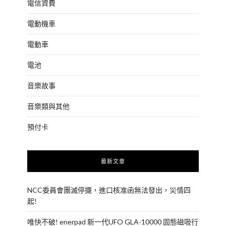
電信資費
電動機車
電動車
電池
音樂故事
音樂類與其他
預付卡
最新文章
NCC委員會團滅停擺，進口核准函無法發出，災情四
起!
唯快不破! enerpad 新一代UFO GLA-10000 固態磁吸行