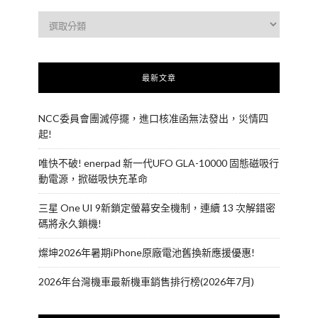
最新文章
NCC委員會團滅停擺，進口核准函無法發出，災情四
起!
唯快不破! enerpad 新一代UFO GLA-10000 固態磁吸行
動電源，掀磁吸快充革命
三星 One UI 9新鎖定螢幕安全機制，連續 13 次解錯密
碼將永久鎖機!
燦坤2026年暑期iPhone原廠電池舊換新應援優惠!
2026年台灣機車最新機車銷售排行榜(2026年7月)