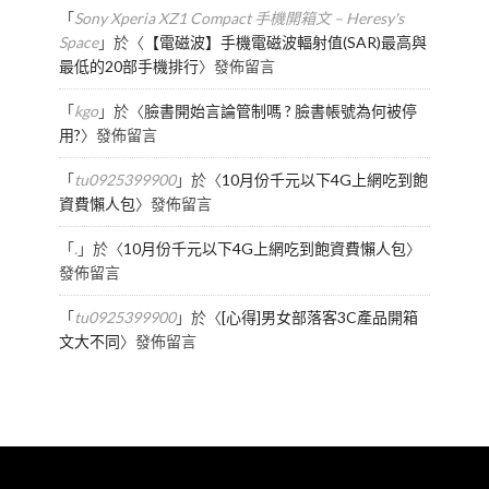
「
Sony Xperia XZ1 Compact 手機開箱文 – Heresy's
Space
」於〈
【電磁波】手機電磁波輻射值(SAR)最高與
最低的20部手機排行
〉發佈留言
「
kgo
」於〈
臉書開始言論管制嗎 ? 臉書帳號為何被停
用?
〉發佈留言
「
tu0925399900
」於〈
10月份千元以下4G上網吃到飽
資費懶人包
〉發佈留言
「
.
」於〈
10月份千元以下4G上網吃到飽資費懶人包
〉
發佈留言
「
tu0925399900
」於〈
[心得]男女部落客3C產品開箱
文大不同
〉發佈留言