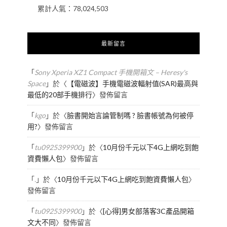
累計人氣：
78,024,503
最新留言
「
Sony Xperia XZ1 Compact 手機開箱文 – Heresy's
Space
」於〈
【電磁波】手機電磁波輻射值(SAR)最高與
最低的20部手機排行
〉發佈留言
「
kgo
」於〈
臉書開始言論管制嗎 ? 臉書帳號為何被停
用?
〉發佈留言
「
tu0925399900
」於〈
10月份千元以下4G上網吃到飽
資費懶人包
〉發佈留言
「
.
」於〈
10月份千元以下4G上網吃到飽資費懶人包
〉
發佈留言
「
tu0925399900
」於〈
[心得]男女部落客3C產品開箱
文大不同
〉發佈留言