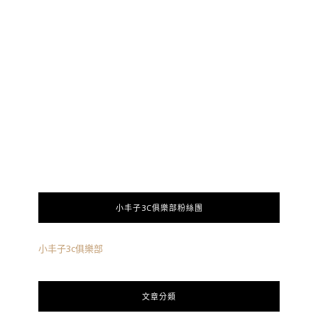
小丰子3C俱樂部粉絲團
小丰子3c俱樂部
文章分類