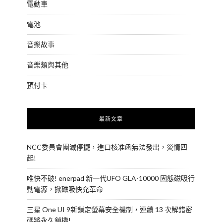
電動車
電池
音樂故事
音樂類與其他
預付卡
最新文章
NCC委員會團滅停擺，進口核准函無法發出，災情四
起!
唯快不破! enerpad 新一代UFO GLA-10000 固態磁吸行
動電源，掀磁吸快充革命
三星 One UI 9新鎖定螢幕安全機制，連續 13 次解錯密
碼將永久鎖機!