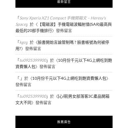
最新留言
「
Sony Xperia XZ1 Compact 手機開箱文 – Heresy's
Space
」於〈
【電磁波】手機電磁波輻射值(SAR)最高與
最低的20部手機排行
〉發佈留言
「
kgo
」於〈
臉書開始言論管制嗎 ? 臉書帳號為何被停
用?
〉發佈留言
「
tu0925399900
」於〈
10月份千元以下4G上網吃到飽
資費懶人包
〉發佈留言
「
.
」於〈
10月份千元以下4G上網吃到飽資費懶人包
〉
發佈留言
「
tu0925399900
」於〈
[心得]男女部落客3C產品開箱
文大不同
〉發佈留言
推薦廣告