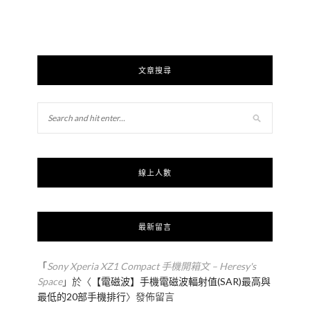
文章搜尋
線上人數
最新留言
「
Sony Xperia XZ1 Compact 手機開箱文 – Heresy's
Space
」於〈
【電磁波】手機電磁波輻射值(SAR)最高與
最低的20部手機排行
〉發佈留言