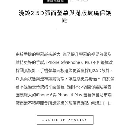
2014-12-25
保護類週邊
淺談2.5D弧面螢幕與滿版玻璃保護
貼
由於手機的螢幕越來越大, 為了提升螢幕的視覺效果及
維持更好的手感, iPhone 6與iPhone 6 Plus不但邊框改
採圓弧設計，手機螢幕面板邊緣更首度採用2.5D設計，
以弧面狀態與邊框無縫銜接，讓握感更為舒適。 由於螢
幕不是過去傳統的平面螢幕, 難倒不少坊間保護貼業者.
因應龐大的iPhone 6與iPhone 6 Plus 螢幕保護貼市場,
廠商無不積極開發所謂滿版的玻璃保護貼. 何謂2. […]…
CONTINUE READING