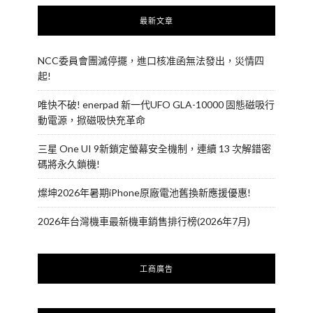
最新文章
NCC委員會團滅停擺，進口核准函無法發出，災情四
起!
唯快不破! enerpad 新一代UFO GLA-10000 固態磁吸行
動電源，掀磁吸快充革命
三星 One UI 9新鎖定螢幕安全機制，連續 13 次解錯密
碼將永久鎖機!
燦坤2026年暑期iPhone原廠電池舊換新應援優惠!
2026年台灣機車最新機車銷售排行榜(2026年7月)
工商廣告