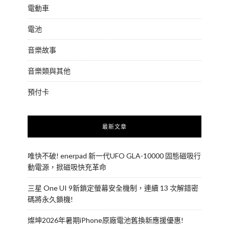
電動車
電池
音樂故事
音樂類與其他
預付卡
最新文章
唯快不破! enerpad 新一代UFO GLA-10000 固態磁吸行
動電源，掀磁吸快充革命
三星 One UI 9新鎖定螢幕安全機制，連續 13 次解錯密
碼將永久鎖機!
燦坤2026年暑期iPhone原廠電池舊換新應援優惠!