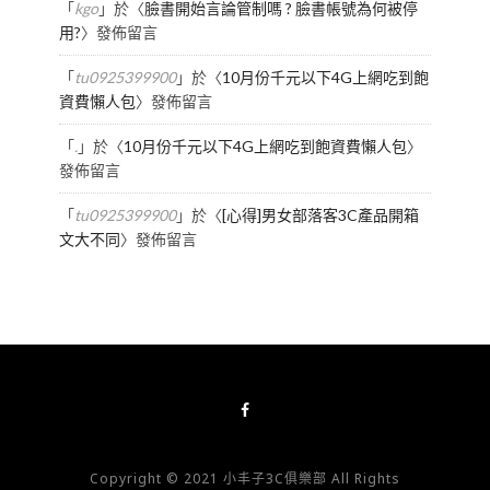
「
kgo
」於〈
臉書開始言論管制嗎 ? 臉書帳號為何被停
用?
〉發佈留言
「
tu0925399900
」於〈
10月份千元以下4G上網吃到飽
資費懶人包
〉發佈留言
「
.
」於〈
10月份千元以下4G上網吃到飽資費懶人包
〉
發佈留言
「
tu0925399900
」於〈
[心得]男女部落客3C產品開箱
文大不同
〉發佈留言
Copyright © 2021 小丰子3C俱樂部 All Rights