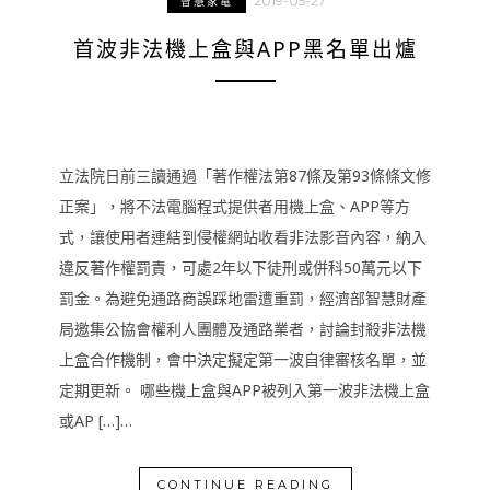
2019-05-27
智慧家電
首波非法機上盒與APP黑名單出爐
立法院日前三讀通過「著作權法第87條及第93條條文修
正案」，將不法電腦程式提供者用機上盒、APP等方
式，讓使用者連結到侵權網站收看非法影音內容，納入
違反著作權罰責，可處2年以下徒刑或併科50萬元以下
罰金。為避免通路商誤踩地雷遭重罰，經濟部智慧財產
局邀集公協會權利人團體及通路業者，討論封殺非法機
上盒合作機制，會中決定擬定第一波自律審核名單，並
定期更新。 哪些機上盒與APP被列入第一波非法機上盒
或AP […]…
CONTINUE READING