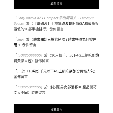
最新留言
「
Sony Xperia XZ1 Compact 手機開箱文 – Heresy's
Space
」於〈
【電磁波】手機電磁波輻射值(SAR)最高與
最低的20部手機排行
〉發佈留言
「
kgo
」於〈
臉書開始言論管制嗎 ? 臉書帳號為何被停
用?
〉發佈留言
「
tu0925399900
」於〈
10月份千元以下4G上網吃到飽
資費懶人包
〉發佈留言
「
.
」於〈
10月份千元以下4G上網吃到飽資費懶人包
〉
發佈留言
「
tu0925399900
」於〈
[心得]男女部落客3C產品開箱
文大不同
〉發佈留言
推薦廣告