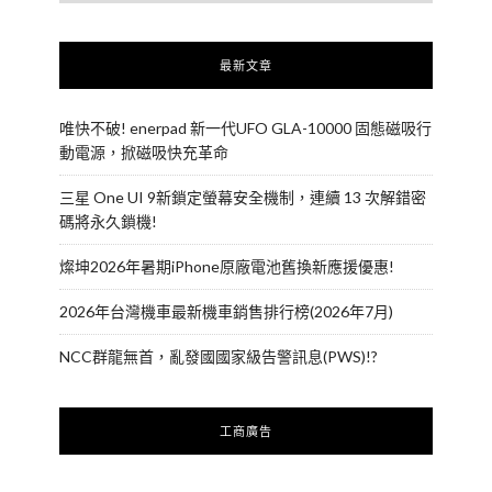
最新文章
唯快不破! enerpad 新一代UFO GLA-10000 固態磁吸行
動電源，掀磁吸快充革命
三星 One UI 9新鎖定螢幕安全機制，連續 13 次解錯密
碼將永久鎖機!
燦坤2026年暑期iPhone原廠電池舊換新應援優惠!
2026年台灣機車最新機車銷售排行榜(2026年7月)
NCC群龍無首，亂發國國家級告警訊息(PWS)!?
工商廣告