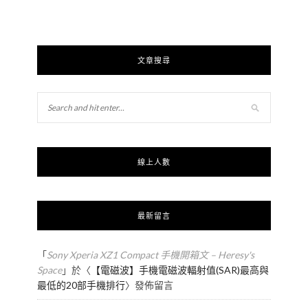
文章搜尋
線上人數
最新留言
「
Sony Xperia XZ1 Compact 手機開箱文 – Heresy's
Space
」於〈
【電磁波】手機電磁波輻射值(SAR)最高與
最低的20部手機排行
〉發佈留言