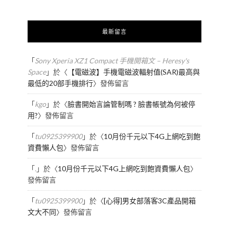
最新留言
「
Sony Xperia XZ1 Compact 手機開箱文 – Heresy's
Space
」於〈
【電磁波】手機電磁波輻射值(SAR)最高與
最低的20部手機排行
〉發佈留言
「
kgo
」於〈
臉書開始言論管制嗎 ? 臉書帳號為何被停
用?
〉發佈留言
「
tu0925399900
」於〈
10月份千元以下4G上網吃到飽
資費懶人包
〉發佈留言
「
.
」於〈
10月份千元以下4G上網吃到飽資費懶人包
〉
發佈留言
「
tu0925399900
」於〈
[心得]男女部落客3C產品開箱
文大不同
〉發佈留言