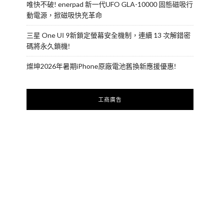
唯快不破! enerpad 新一代UFO GLA-10000 固態磁吸行
動電源，掀磁吸快充革命
三星 One UI 9新鎖定螢幕安全機制，連續 13 次解錯密
碼將永久鎖機!
燦坤2026年暑期iPhone原廠電池舊換新應援優惠!
工商廣告