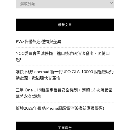
最新文章
PWS告警訊息種類與差異
NCC委員會團滅停擺，進口核准函無法發出，災情四
起!
唯快不破! enerpad 新一代UFO GLA-10000 固態磁吸行
動電源，掀磁吸快充革命
三星 One UI 9新鎖定螢幕安全機制，連續 13 次解錯密
碼將永久鎖機!
燦坤2026年暑期iPhone原廠電池舊換新應援優惠!
工商廣告