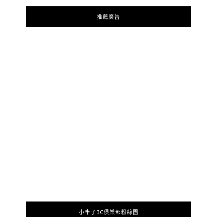
推薦廣告
小丰子3C俱樂部粉絲團