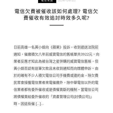
2018-06-20
電信常識
電信欠費被催收該如何處理? 電信欠
費催收有效追討時效多久呢?
日前高雄一名黃小姐向《蘋果》投訴，收到遞送法院前
通知，催繳積欠八年前威寶電信的舊帳單共3922元，向
業者反應才知此為被台灣之星併購的威寶電信舊帳，但
黃小姐否認有這筆欠款且未收到通知而向媒體申訴。由
於的確有不少人積欠電信公司手機費或違約金，除欠費
民眾會接獲電信業者來電催繳外，除中華電信以外的電
信業者都有委外催收或是債權賣斷的機制。當電信公司
將債權賣給委外催收的「資產管理公司(討債公司)」
時，因這些催 […]…