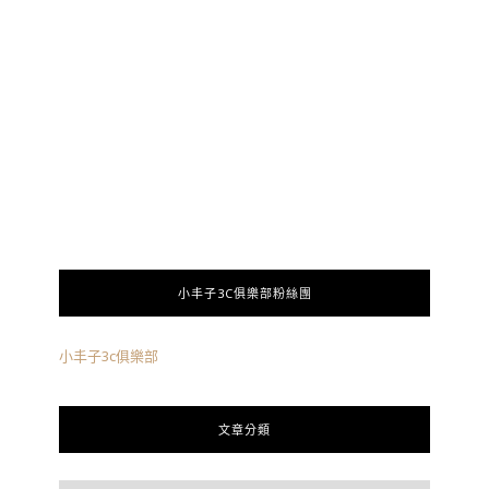
小丰子3C俱樂部粉絲團
小丰子3c俱樂部
文章分類