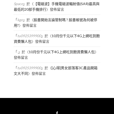
Space
」於〈
【電磁波】手機電磁波輻射值(SAR)最高與
最低的20部手機排行
〉發佈留言
「
kgo
」於〈
臉書開始言論管制嗎 ? 臉書帳號為何被停
用?
〉發佈留言
「
tu0925399900
」於〈
10月份千元以下4G上網吃到飽
資費懶人包
〉發佈留言
「
.
」於〈
10月份千元以下4G上網吃到飽資費懶人包
〉
發佈留言
「
tu0925399900
」於〈
[心得]男女部落客3C產品開箱
文大不同
〉發佈留言