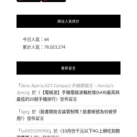
網站人氣統計
今日人氣：
64
累計人氣：
78,023,274
最新留言
「
Sony Xperia XZ1 Compact 手機開箱文 – Heresy's
Space
」於〈
【電磁波】手機電磁波輻射值(SAR)最高與
最低的20部手機排行
〉發佈留言
「
kgo
」於〈
臉書開始言論管制嗎 ? 臉書帳號為何被停
用?
〉發佈留言
「
tu0925399900
」於〈
10月份千元以下4G上網吃到飽