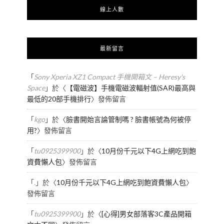
線上人數
最新留言
「
Sony Xperia XZ1 Compact 手機開箱文 – Heresy's
Space
」於〈
【電磁波】手機電磁波輻射值(SAR)最高與
最低的20部手機排行
〉發佈留言
「
kgo
」於〈
臉書開始言論管制嗎 ? 臉書帳號為何被停
用?
〉發佈留言
「
tu0925399900
」於〈
10月份千元以下4G上網吃到飽
資費懶人包
〉發佈留言
「
.
」於〈
10月份千元以下4G上網吃到飽資費懶人包
〉
發佈留言
「
tu0925399900
」於〈
[心得]男女部落客3C產品開箱