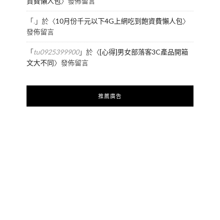
資費懶人包
〉發佈留言
「
.
」於〈
10月份千元以下4G上網吃到飽資費懶人包
〉
發佈留言
「
tu0925399900
」於〈
[心得]男女部落客3C產品開箱
文大不同
〉發佈留言
推薦廣告