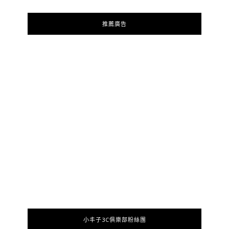
推薦廣告
小丰子3C俱樂部粉絲團