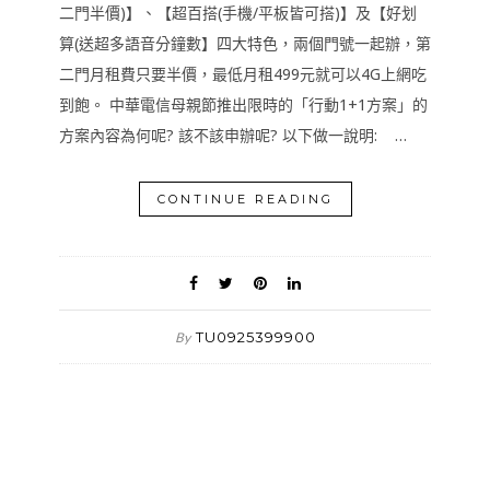
二門半價)】、【超百搭(手機/平板皆可搭)】及【好划
算(送超多語音分鐘數】四大特色，兩個門號一起辦，第
二門月租費只要半價，最低月租499元就可以4G上網吃
到飽。 中華電信母親節推出限時的「行動1+1方案」的
方案內容為何呢? 該不該申辦呢? 以下做一說明: …
CONTINUE READING
TU0925399900
By