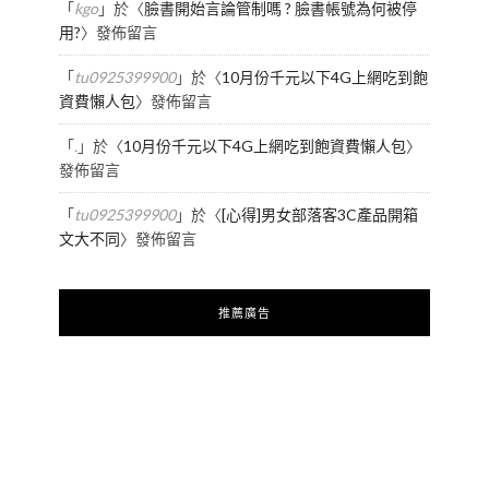
「
kgo
」於〈
臉書開始言論管制嗎 ? 臉書帳號為何被停
用?
〉發佈留言
「
tu0925399900
」於〈
10月份千元以下4G上網吃到飽
資費懶人包
〉發佈留言
「
.
」於〈
10月份千元以下4G上網吃到飽資費懶人包
〉
發佈留言
「
tu0925399900
」於〈
[心得]男女部落客3C產品開箱
文大不同
〉發佈留言
推薦廣告