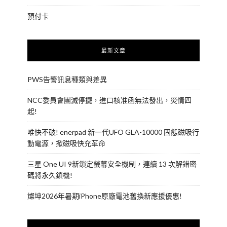
預付卡
最新文章
PWS告警訊息種類與差異
NCC委員會團滅停擺，進口核准函無法發出，災情四
起!
唯快不破! enerpad 新一代UFO GLA-10000 固態磁吸行
動電源，掀磁吸快充革命
三星 One UI 9新鎖定螢幕安全機制，連續 13 次解錯密
碼將永久鎖機!
燦坤2026年暑期iPhone原廠電池舊換新應援優惠!