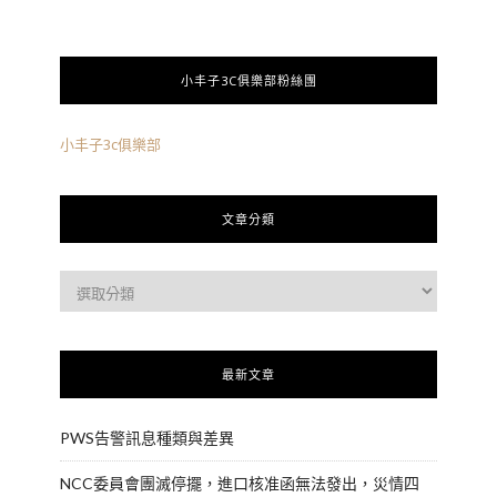
小丰子3C俱樂部粉絲團
小丰子3c俱樂部
文章分類
最新文章
PWS告警訊息種類與差異
NCC委員會團滅停擺，進口核准函無法發出，災情四