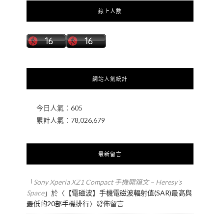
線上人數
網站人氣統計
今日人氣：
605
累計人氣：
78,026,679
最新留言
「
Sony Xperia XZ1 Compact 手機開箱文 – Heresy's
Space
」於〈
【電磁波】手機電磁波輻射值(SAR)最高與
最低的20部手機排行
〉發佈留言