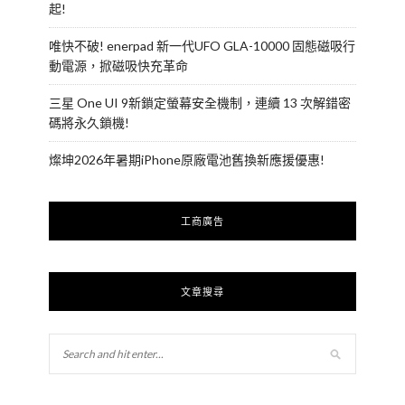
起!
唯快不破! enerpad 新一代UFO GLA-10000 固態磁吸行
動電源，掀磁吸快充革命
三星 One UI 9新鎖定螢幕安全機制，連續 13 次解錯密
碼將永久鎖機!
燦坤2026年暑期iPhone原廠電池舊換新應援優惠!
工商廣告
文章搜尋