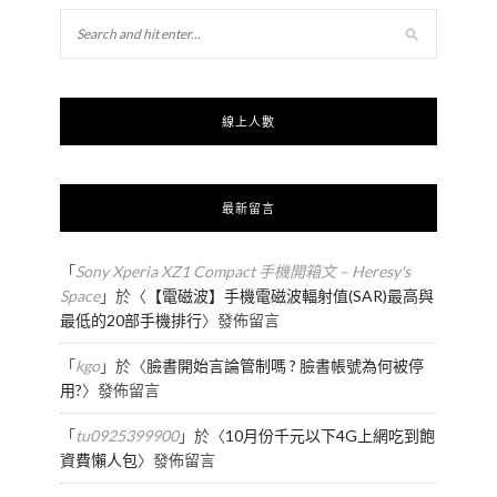
線上人數
最新留言
「
Sony Xperia XZ1 Compact 手機開箱文 – Heresy's
Space
」於〈
【電磁波】手機電磁波輻射值(SAR)最高與
最低的20部手機排行
〉發佈留言
「
kgo
」於〈
臉書開始言論管制嗎 ? 臉書帳號為何被停
用?
〉發佈留言
「
tu0925399900
」於〈
10月份千元以下4G上網吃到飽
資費懶人包
〉發佈留言