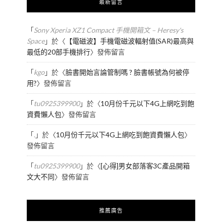
最新留言
「
Sony Xperia XZ1 Compact 手機開箱文 – Heresy's
Space
」於〈
【電磁波】手機電磁波輻射值(SAR)最高與
最低的20部手機排行
〉發佈留言
「
kgo
」於〈
臉書開始言論管制嗎 ? 臉書帳號為何被停
用?
〉發佈留言
「
tu0925399900
」於〈
10月份千元以下4G上網吃到飽
資費懶人包
〉發佈留言
「
.
」於〈
10月份千元以下4G上網吃到飽資費懶人包
〉
發佈留言
「
tu0925399900
」於〈
[心得]男女部落客3C產品開箱
文大不同
〉發佈留言
推薦廣告