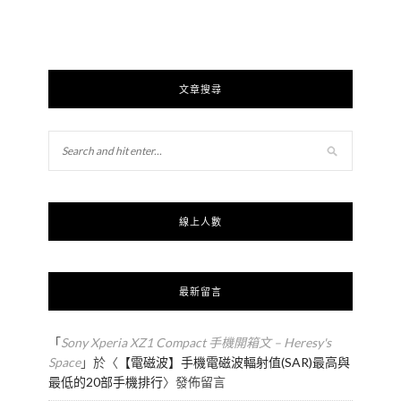
文章搜尋
線上人數
最新留言
「
Sony Xperia XZ1 Compact 手機開箱文 – Heresy's
Space
」於〈
【電磁波】手機電磁波輻射值(SAR)最高與
最低的20部手機排行
〉發佈留言