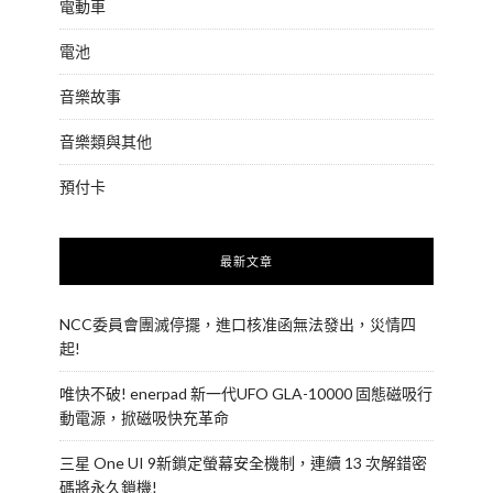
電動車
電池
音樂故事
音樂類與其他
預付卡
最新文章
NCC委員會團滅停擺，進口核准函無法發出，災情四
起!
唯快不破! enerpad 新一代UFO GLA-10000 固態磁吸行
動電源，掀磁吸快充革命
三星 One UI 9新鎖定螢幕安全機制，連續 13 次解錯密
碼將永久鎖機!