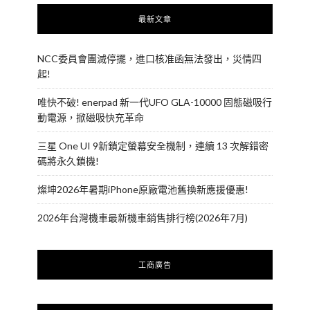
最新文章
NCC委員會團滅停擺，進口核准函無法發出，災情四
起!
唯快不破! enerpad 新一代UFO GLA-10000 固態磁吸行
動電源，掀磁吸快充革命
三星 One UI 9新鎖定螢幕安全機制，連續 13 次解錯密
碼將永久鎖機!
燦坤2026年暑期iPhone原廠電池舊換新應援優惠!
2026年台灣機車最新機車銷售排行榜(2026年7月)
工商廣告