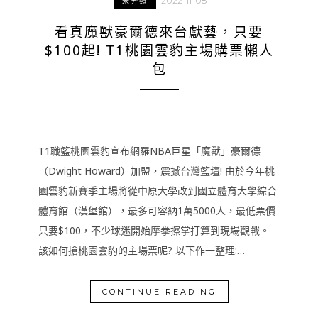
2022-11-08
未分類
看真魔獸豪爾德來台獻藝，只要
$100起! T1桃園雲豹主場購票懶人
包
T1職籃桃園雲豹宣布網羅NBA巨星「魔獸」豪爾德
（Dwight Howard）加盟，震撼台灣籃壇! 由於今年桃
園雲豹新賽季主場將從中原大學改到國立體育大學綜合
體育館（漢堡館），最多可容納1萬5000人，最低票價
只要$100，不少球迷開始摩拳擦掌打算到現場觀戰。
該如何搶桃園雲豹的主場票呢? 以下作一整理:…
CONTINUE READING