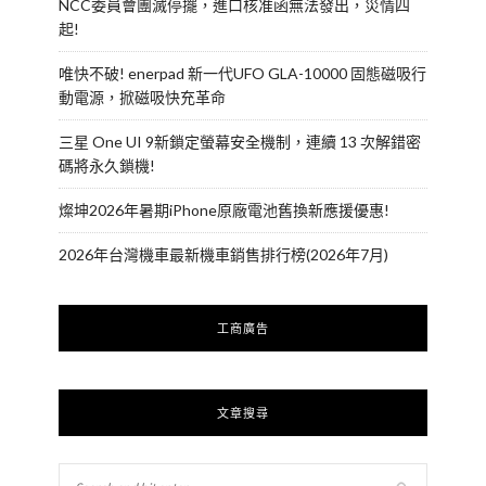
NCC委員會團滅停擺，進口核准函無法發出，災情四
起!
唯快不破! enerpad 新一代UFO GLA-10000 固態磁吸行
動電源，掀磁吸快充革命
三星 One UI 9新鎖定螢幕安全機制，連續 13 次解錯密
碼將永久鎖機!
燦坤2026年暑期iPhone原廠電池舊換新應援優惠!
2026年台灣機車最新機車銷售排行榜(2026年7月)
工商廣告
文章搜尋