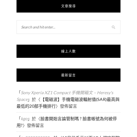
文章搜尋
線上人數
最新留言
「
Sony Xperia XZ1 Compact 手機開箱文 – Heresy's
Space
」於〈
【電磁波】手機電磁波輻射值(SAR)最高與
最低的20部手機排行
〉發佈留言
「
kgo
」於〈
臉書開始言論管制嗎 ? 臉書帳號為何被停
用?
〉發佈留言