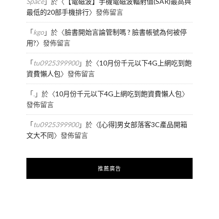
Space
」於〈
【電磁波】手機電磁波輻射值(SAR)最高與
最低的20部手機排行
〉發佈留言
「
kgo
」於〈
臉書開始言論管制嗎 ? 臉書帳號為何被停
用?
〉發佈留言
「
tu0925399900
」於〈
10月份千元以下4G上網吃到飽
資費懶人包
〉發佈留言
「
.
」於〈
10月份千元以下4G上網吃到飽資費懶人包
〉
發佈留言
「
tu0925399900
」於〈
[心得]男女部落客3C產品開箱
文大不同
〉發佈留言
推薦廣告