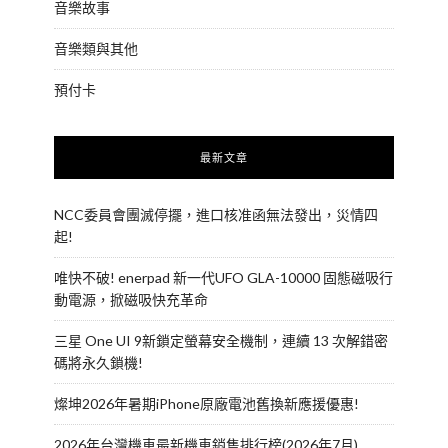
音樂故事
音樂類與其他
預付卡
最新文章
NCC委員會團滅停擺，進口核准函無法發出，災情四
起!
唯快不破! enerpad 新一代UFO GLA-10000 固態磁吸行
動電源，掀磁吸快充革命
三星 One UI 9新鎖定螢幕安全機制，連續 13 次解錯密
碼將永久鎖機!
燦坤2026年暑期iPhone原廠電池舊換新應援優惠!
2026年台灣機車最新機車銷售排行榜(2026年7月)