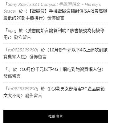
「
Sony Xperia XZ1 Compact 手機開箱文 – Heresy's
Space
」於〈
【電磁波】手機電磁波輻射值(SAR)最高與
最低的20部手機排行
〉發佈留言
「
kgo
」於〈
臉書開始言論管制嗎 ? 臉書帳號為何被停
用?
〉發佈留言
「
tu0925399900
」於〈
10月份千元以下4G上網吃到飽
資費懶人包
〉發佈留言
「
.
」於〈
10月份千元以下4G上網吃到飽資費懶人包
〉
發佈留言
「
tu0925399900
」於〈
[心得]男女部落客3C產品開箱
文大不同
〉發佈留言
推薦廣告