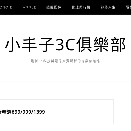
DROID
APPLE
週邊配件
管理與行銷
部落人生
隱
小丰子3C俱樂部
最新3C科技與電信資費解析的專業部落格
精選699/999/1399