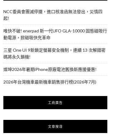
NCC委員會團滅停擺，進口核准函無法發出，災情四
起!
唯快不破! enerpad 新一代UFO GLA-10000 固態磁吸行
動電源，掀磁吸快充革命
三星 One UI 9新鎖定螢幕安全機制，連續 13 次解錯密
碼將永久鎖機!
燦坤2026年暑期iPhone原廠電池舊換新應援優惠!
2026年台灣機車最新機車銷售排行榜(2026年7月)
工商廣告
文章搜尋