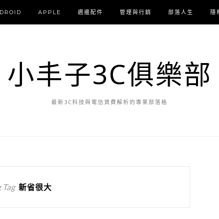
DROID
APPLE
週邊配件
管理與行銷
部落人生
隱
小丰子3C俱樂部
最新3C科技與電信資費解析的專業部落格
 Tag
新省很大