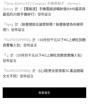
「
Sony Xperia XZ1 Compact 手機開箱文 – Heresy's
Space
」於〈
【電磁波】手機電磁波輻射值(SAR)最高與
最低的20部手機排行
〉發佈留言
「
kgo
」於〈
臉書開始言論管制嗎 ? 臉書帳號為何被停
用?
〉發佈留言
「
tu0925399900
」於〈
10月份千元以下4G上網吃到飽
資費懶人包
〉發佈留言
「
.
」於〈
10月份千元以下4G上網吃到飽資費懶人包
〉
發佈留言
「
tu0925399900
」於〈
[心得]男女部落客3C產品開箱
文大不同
〉發佈留言
推薦廣告