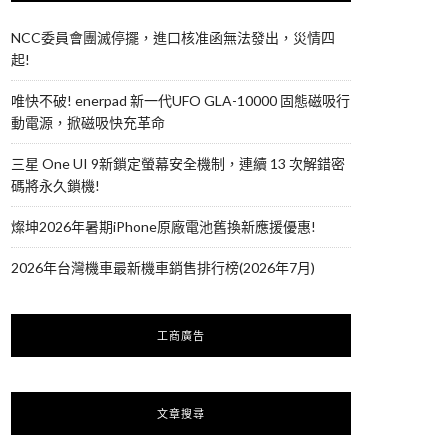
NCC委員會團滅停擺，進口核准函無法發出，災情四
起!
唯快不破! enerpad 新一代UFO GLA-10000 固態磁吸行
動電源，掀磁吸快充革命
三星 One UI 9新鎖定螢幕安全機制，連續 13 次解錯密
碼將永久鎖機!
燦坤2026年暑期iPhone原廠電池舊換新應援優惠!
2026年台灣機車最新機車銷售排行榜(2026年7月)
工商廣告
文章搜尋