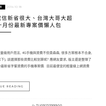
2014-10-18
費
電信新省很大、台灣大哥大超
十月份最新專案價懶人包
量級用戶而言, 4G手機與資費不但貴森森, 很多方案根本不合身,
下), 該選擇那些資費比較划算呢? 應網友要求, 版主還是整理了
最新省字輩資費的手機專案價. 目前最便宜的輕量級上網資費
UE READING
TU0925399900
By