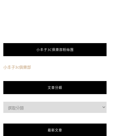
小丰子3C俱樂部粉絲團
小丰子3c俱樂部
文章分類
最新文章