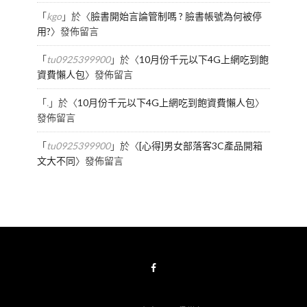
「
kgo
」於〈
臉書開始言論管制嗎 ? 臉書帳號為何被停
用?
〉發佈留言
「
tu0925399900
」於〈
10月份千元以下4G上網吃到飽
資費懶人包
〉發佈留言
「
.
」於〈
10月份千元以下4G上網吃到飽資費懶人包
〉
發佈留言
「
tu0925399900
」於〈
[心得]男女部落客3C產品開箱
文大不同
〉發佈留言