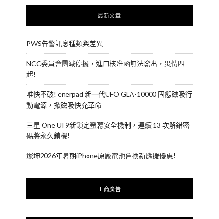
最新文章
PWS告警訊息種類與差異
NCC委員會團滅停擺，進口核准函無法發出，災情四
起!
唯快不破! enerpad 新一代UFO GLA-10000 固態磁吸行
動電源，掀磁吸快充革命
三星 One UI 9新鎖定螢幕安全機制，連續 13 次解錯密
碼將永久鎖機!
燦坤2026年暑期iPhone原廠電池舊換新應援優惠!
工商廣告