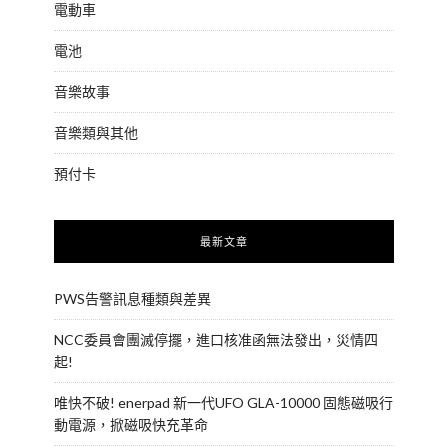
電動車
電池
音樂故事
音樂類與其他
預付卡
最新文章
PWS告警訊息種類與差異
NCC委員會團滅停擺，進口核准函無法發出，災情四
起!
唯快不破! enerpad 新一代UFO GLA-10000 固態磁吸行
動電源，掀磁吸快充革命