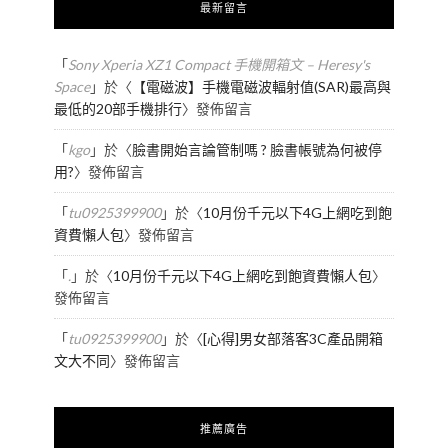
最新留言
「
Sony Xperia XZ1 Compact 手機開箱文 – Heresy's
Space
」於〈
【電磁波】手機電磁波輻射值(SAR)最高與
最低的20部手機排行
〉發佈留言
「
kgo
」於〈
臉書開始言論管制嗎 ? 臉書帳號為何被停
用?
〉發佈留言
「
tu0925399900
」於〈
10月份千元以下4G上網吃到飽
資費懶人包
〉發佈留言
「
.
」於〈
10月份千元以下4G上網吃到飽資費懶人包
〉
發佈留言
「
tu0925399900
」於〈
[心得]男女部落客3C產品開箱
文大不同
〉發佈留言
推薦廣告