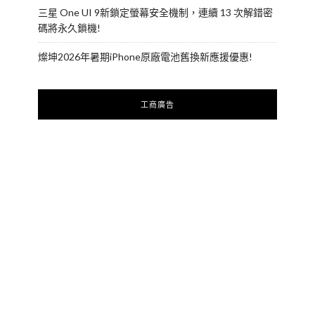
三星 One UI 9新鎖定螢幕安全機制，連續 13 次解錯密
碼將永久鎖機!
燦坤2026年暑期iPhone原廠電池舊換新應援優惠!
工商廣告