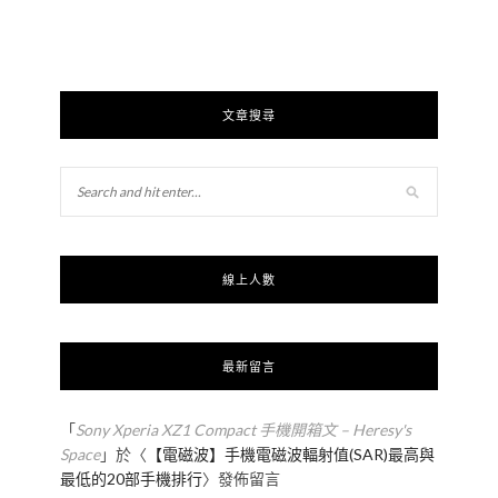
文章搜尋
線上人數
最新留言
「
Sony Xperia XZ1 Compact 手機開箱文 – Heresy's
Space
」於〈
【電磁波】手機電磁波輻射值(SAR)最高與
最低的20部手機排行
〉發佈留言