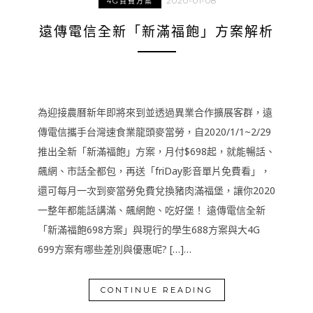
2020-01-08
4G資費方案
遠傳電信全新「新滿福飽」方案解析
為迎接農曆新年即將來到並透過異業合作擴展客群，遠
傳電信攜手台灣速食業龍頭麥當勞，自2020/1/1~2/29
推出全新「新滿福飽」方案，月付$698起，就能暢話、
飆網、市話全都包，再送「friDay影音單片免費看」，
還可每月一次到麥當勞免費兌換豬肉滿福堡，讓你2020
一整年都能話講滿、飆網飽、吃好堡！ 遠傳電信全新
「新滿福飽698方案」與現行的學生688方案與大4G
699方案有哪些差別與優惠呢? […]…
CONTINUE READING