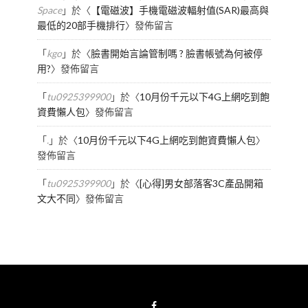
Space
」於〈
【電磁波】手機電磁波輻射值(SAR)最高與
最低的20部手機排行
〉發佈留言
「
kgo
」於〈
臉書開始言論管制嗎 ? 臉書帳號為何被停
用?
〉發佈留言
「
tu0925399900
」於〈
10月份千元以下4G上網吃到飽
資費懶人包
〉發佈留言
「
.
」於〈
10月份千元以下4G上網吃到飽資費懶人包
〉
發佈留言
「
tu0925399900
」於〈
[心得]男女部落客3C產品開箱
文大不同
〉發佈留言