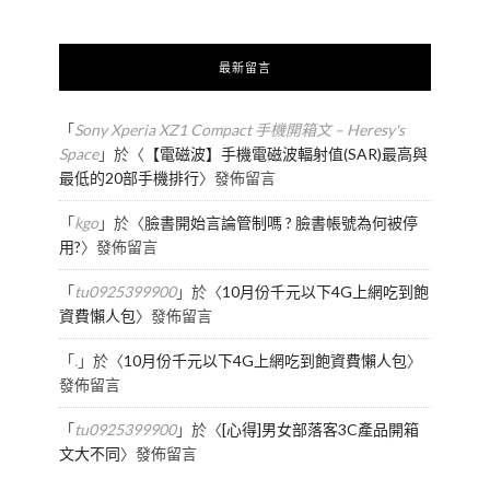
最新留言
「
Sony Xperia XZ1 Compact 手機開箱文 – Heresy's
Space
」於〈
【電磁波】手機電磁波輻射值(SAR)最高與
最低的20部手機排行
〉發佈留言
「
kgo
」於〈
臉書開始言論管制嗎 ? 臉書帳號為何被停
用?
〉發佈留言
「
tu0925399900
」於〈
10月份千元以下4G上網吃到飽
資費懶人包
〉發佈留言
「
.
」於〈
10月份千元以下4G上網吃到飽資費懶人包
〉
發佈留言
「
tu0925399900
」於〈
[心得]男女部落客3C產品開箱
文大不同
〉發佈留言