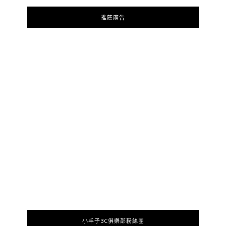
推薦廣告
小丰子3C俱樂部粉絲團