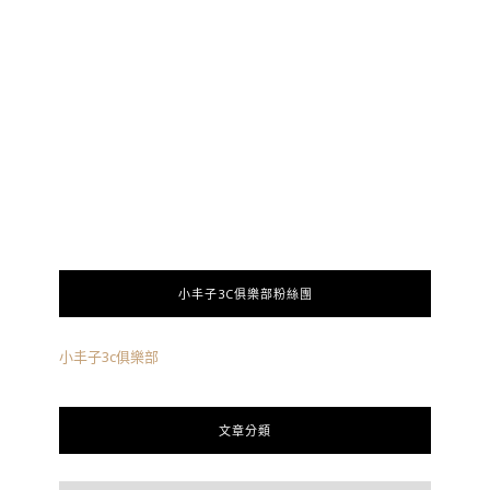
小丰子3C俱樂部粉絲團
小丰子3c俱樂部
文章分類