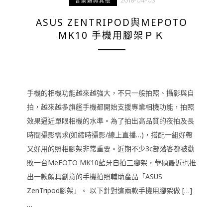
2016-04-03
音樂類與其他
ASUS ZENTRIPOD與MEPOTO
MK10 手機用腳架ＰＫ
手機的相機功能越來越強大，不只一般拍照、攝影與自
拍，越來越多旗艦手機都開始支援專業相機功能，拍照
效果逼近單眼相機的水準。為了拍出高品質的夜拍及長
時間攝影需求(如縮時攝影/線上直播…)，搭配一組好帶
又好用的照相腳架非常重要。近期不少3c部落客都被勸
敗一台MeFOTO MK10藍牙自拍三腳架，華碩最近也推
出一款頗具創意的手機拍照輔助產品「ASUS
ZenTripod腳架」。 以下針對這兩款手機用腳架做 […]
…