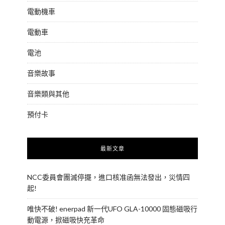
電動機車
電動車
電池
音樂故事
音樂類與其他
預付卡
最新文章
NCC委員會團滅停擺，進口核准函無法發出，災情四
起!
唯快不破! enerpad 新一代UFO GLA-10000 固態磁吸行
動電源，掀磁吸快充革命