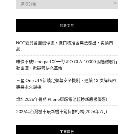
最新文章
NCC委員會團滅停擺，進口核准函無法發出，災情四
起!
唯快不破! enerpad 新一代UFO GLA-10000 固態磁吸行
動電源，掀磁吸快充革命
三星 One UI 9新鎖定螢幕安全機制，連續 13 次解錯密
碼將永久鎖機!
燦坤2026年暑期iPhone原廠電池舊換新應援優惠!
2026年台灣機車最新機車銷售排行榜(2026年7月)
工商廣告