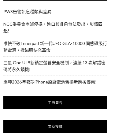
PWS告警訊息種類與差異
NCC委員會團滅停擺，進口核准函無法發出，災情四
起!
唯快不破! enerpad 新一代UFO GLA-10000 固態磁吸行
動電源，掀磁吸快充革命
三星 One UI 9新鎖定螢幕安全機制，連續 13 次解錯密
碼將永久鎖機!
燦坤2026年暑期iPhone原廠電池舊換新應援優惠!
工商廣告
文章搜尋