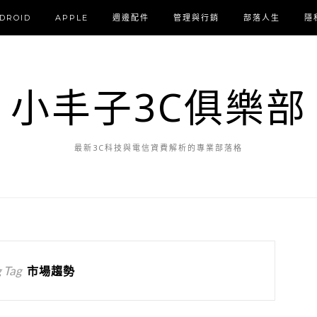
DROID
APPLE
週邊配件
管理與行銷
部落人生
隱
小丰子3C俱樂部
最新3C科技與電信資費解析的專業部落格
 Tag
市場趨勢