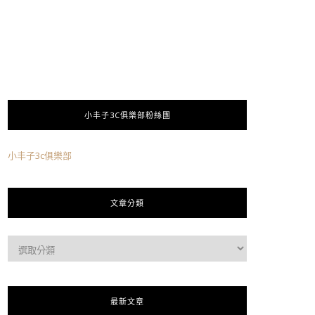
小丰子3C俱樂部粉絲團
小丰子3c俱樂部
文章分類
最新文章