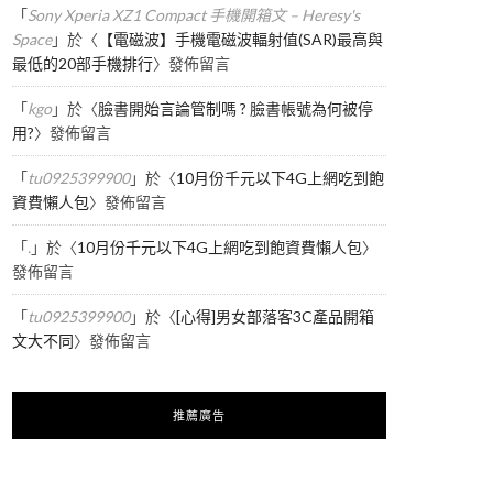
「
Sony Xperia XZ1 Compact 手機開箱文 – Heresy's
Space
」於〈
【電磁波】手機電磁波輻射值(SAR)最高與
最低的20部手機排行
〉發佈留言
「
kgo
」於〈
臉書開始言論管制嗎 ? 臉書帳號為何被停
用?
〉發佈留言
「
tu0925399900
」於〈
10月份千元以下4G上網吃到飽
資費懶人包
〉發佈留言
「
.
」於〈
10月份千元以下4G上網吃到飽資費懶人包
〉
發佈留言
「
tu0925399900
」於〈
[心得]男女部落客3C產品開箱
文大不同
〉發佈留言
推薦廣告