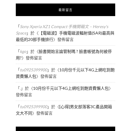
最新留言
「
Sony Xperia XZ1 Compact 手機開箱文 – Heresy's
Space
」於〈
【電磁波】手機電磁波輻射值(SAR)最高與
最低的20部手機排行
〉發佈留言
「
kgo
」於〈
臉書開始言論管制嗎 ? 臉書帳號為何被停
用?
〉發佈留言
「
tu0925399900
」於〈
10月份千元以下4G上網吃到飽
資費懶人包
〉發佈留言
「
.
」於〈
10月份千元以下4G上網吃到飽資費懶人包
〉
發佈留言
「
tu0925399900
」於〈
[心得]男女部落客3C產品開箱
文大不同
〉發佈留言