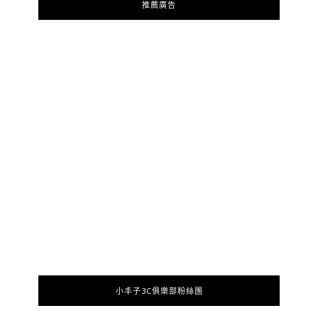
推薦廣告
小丰子3C俱樂部粉絲團