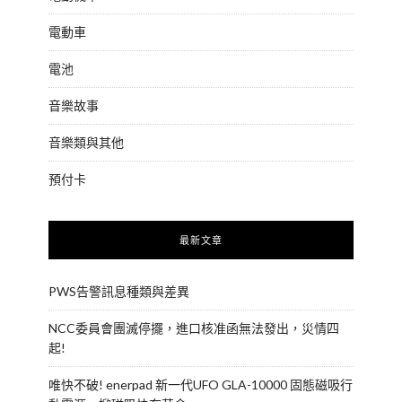
電動車
電池
音樂故事
音樂類與其他
預付卡
最新文章
PWS告警訊息種類與差異
NCC委員會團滅停擺，進口核准函無法發出，災情四
起!
唯快不破! enerpad 新一代UFO GLA-10000 固態磁吸行