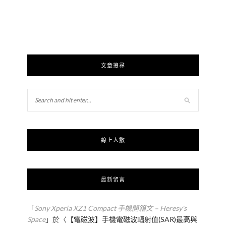
文章搜尋
線上人數
最新留言
「
Sony Xperia XZ1 Compact 手機開箱文 – Heresy's
Space
」於〈
【電磁波】手機電磁波輻射值(SAR)最高與