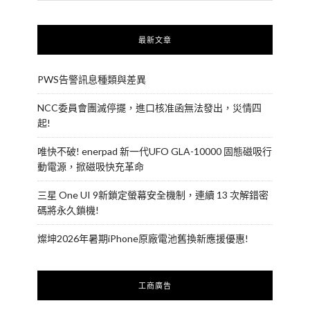
最新文章
PWS告警訊息種類與差異
NCC委員會團滅停擺，進口核准函無法發出，災情四
起!
唯快不破! enerpad 新一代UFO GLA-10000 固態磁吸行
動電源，掀磁吸快充革命
三星 One UI 9新鎖定螢幕安全機制，連續 13 次解錯密
碼將永久鎖機!
燦坤2026年暑期iPhone原廠電池舊換新應援優惠!
工商廣告