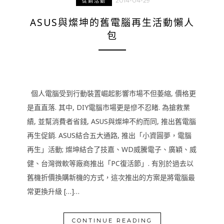
2014-04-29
促銷活動
ASUS與燦坤的舊電腦再生活動懶人
包
個人電腦受到行動裝置崛起影響市場不但萎縮, 價格更
是直直落. 其中, DIY電腦市場更是慘不忍睹. 為搶救業
績, 並幫消費者省錢, ASUS與燦坤不約而同, 推出舊電腦
再生促銷. ASUS結合五大通路, 推出「小資圓夢，電腦
再生」活動; 燦坤結合了技嘉、WD威騰電子、廣穎、威
健、台灣微軟等廠商推出「PC復活節」. 有別於過去以
舊機折價換購新機的方式，這次推出的方案是將電腦最
常更換升級 […]…
CONTINUE READING