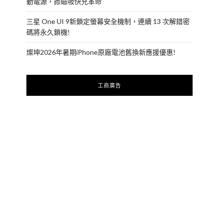
動電源，掀磁吸快充革命
三星 One UI 9新鎖定螢幕安全機制，連續 13 次解錯密
碼將永久鎖機!
燦坤2026年暑期iPhone原廠電池舊換新應援優惠!
工商廣告