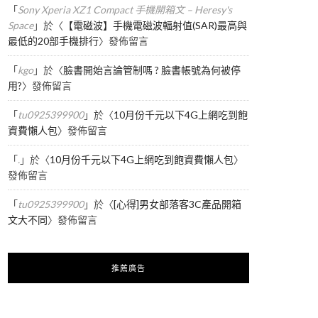
「
Sony Xperia XZ1 Compact 手機開箱文 – Heresy's
Space
」於〈
【電磁波】手機電磁波輻射值(SAR)最高與
最低的20部手機排行
〉發佈留言
「
kgo
」於〈
臉書開始言論管制嗎 ? 臉書帳號為何被停
用?
〉發佈留言
「
tu0925399900
」於〈
10月份千元以下4G上網吃到飽
資費懶人包
〉發佈留言
「
.
」於〈
10月份千元以下4G上網吃到飽資費懶人包
〉
發佈留言
「
tu0925399900
」於〈
[心得]男女部落客3C產品開箱
文大不同
〉發佈留言
推薦廣告