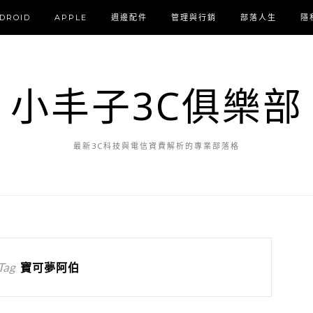
DROID
APPLE
週邊配件
管理與行銷
部落人生
隱
小丰子3C俱樂部
最新3C科技與電信資費解析的專業部落格
Tag
寶可夢阿伯