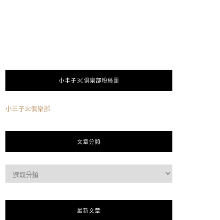
小丰子3C俱樂部粉絲團
小丰子3c俱樂部
文章分類
最新文章