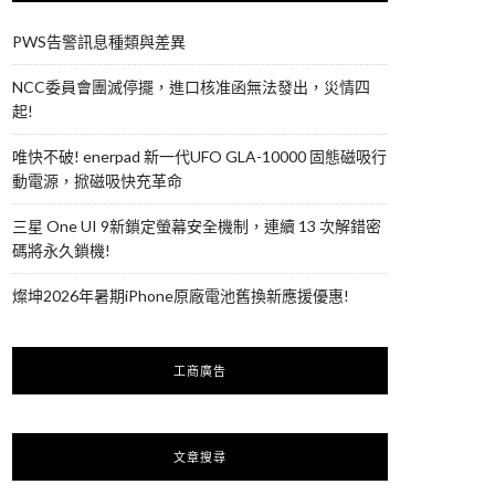
PWS告警訊息種類與差異
NCC委員會團滅停擺，進口核准函無法發出，災情四
起!
唯快不破! enerpad 新一代UFO GLA-10000 固態磁吸行
動電源，掀磁吸快充革命
三星 One UI 9新鎖定螢幕安全機制，連續 13 次解錯密
碼將永久鎖機!
燦坤2026年暑期iPhone原廠電池舊換新應援優惠!
工商廣告
文章搜尋