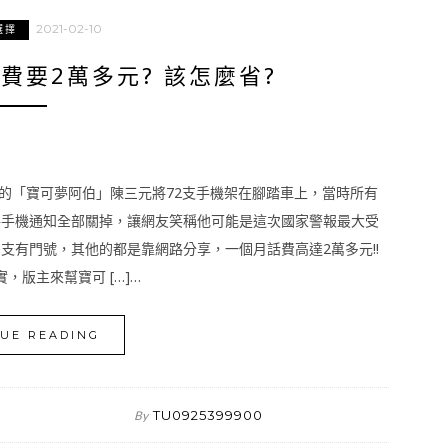
2021-02-10
選擇
費要2萬多元? 該怎麼省?
區的「寶可夢阿伯」陳三元將72支手機架在腳踏車上，當時所有
將手機通知全部關掉，讓網友笑稱他可能是這次國家警報最大受
支有門號，其他的都是靠網路分享，一個月話費高達2萬多元!!
，版主來幫寶可 […]…
UE READING
TU0925399900
By