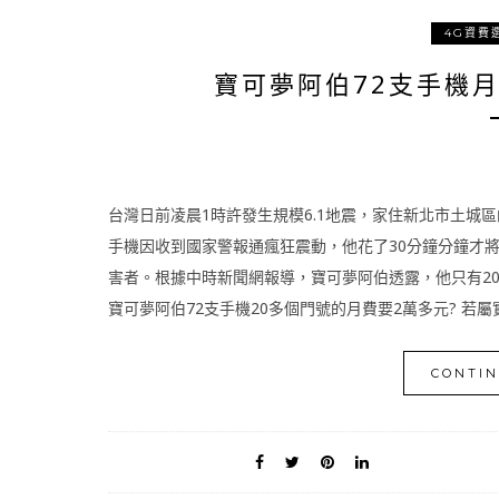
4G資費
寶可夢阿伯72支手機月
台灣日前凌晨1時許發生規模6.1地震，家住新北市土城
手機因收到國家警報通瘋狂震動，他花了30分鐘分鐘才
害者。根據中時新聞網報導，寶可夢阿伯透露，他只有20
寶可夢阿伯72支手機20多個門號的月費要2萬多元? 若屬實
CONTIN