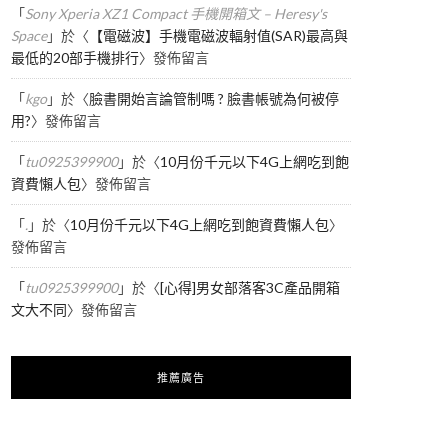
「
Sony Xperia XZ1 Compact 手機開箱文 – Heresy's
Space
」於〈
【電磁波】手機電磁波輻射值(SAR)最高與
最低的20部手機排行
〉發佈留言
「
kgo
」於〈
臉書開始言論管制嗎 ? 臉書帳號為何被停
用?
〉發佈留言
「
tu0925399900
」於〈
10月份千元以下4G上網吃到飽
資費懶人包
〉發佈留言
「
.
」於〈
10月份千元以下4G上網吃到飽資費懶人包
〉
發佈留言
「
tu0925399900
」於〈
[心得]男女部落客3C產品開箱
文大不同
〉發佈留言
推薦廣告