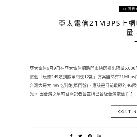
4G資費
亞太電信21MBPS上
量
亞太電信6月9日在亞太電信網路門市快閃推出限量5,000
這個「玩速249吃到飽單門號12期」方案雖然有21Ｍbp
台灣大哥大 499吃到飽(單門號)，應該是目前最殺的4G
光。 因台灣之星輔召開記者會宣稱已晉級台灣電信 […]…
CONTIN