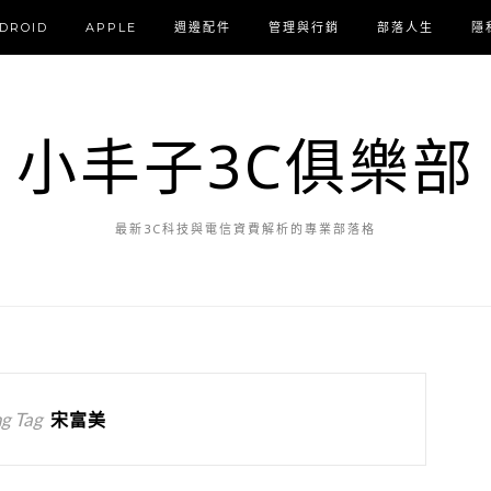
DROID
APPLE
週邊配件
管理與行銷
部落人生
隱
小丰子3C俱樂部
最新3C科技與電信資費解析的專業部落格
g Tag
宋富美