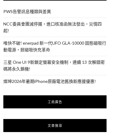
PWS告警訊息種類與差異
NCC委員會團滅停擺，進口核准函無法發出，災情四
起!
唯快不破! enerpad 新一代UFO GLA-10000 固態磁吸行
動電源，掀磁吸快充革命
三星 One UI 9新鎖定螢幕安全機制，連續 13 次解錯密
碼將永久鎖機!
燦坤2026年暑期iPhone原廠電池舊換新應援優惠!
工商廣告
文章搜尋