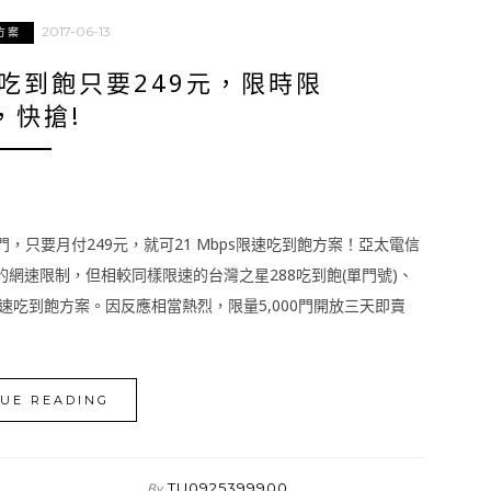
2017-06-13
方案
網吃到飽只要249元，限時限
，快搶!
門，只要月付249元，就可21 Mbps限速吃到飽方案！亞太電信
s的網速限制，但相較同樣限速的台灣之星288吃到飽(單門號)、
限速吃到飽方案。因反應相當熱烈，限量5,000門開放三天即賣
UE READING
TU0925399900
By